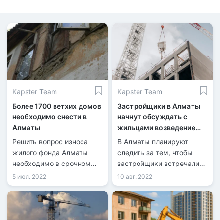
Kapster Team
Kapster Team
Более 1700 ветхих домов
Застройщики в Алматы
необходимо снести в
начнут обсуждать с
Алматы
жильцами возведение
будущих ЖК
Решить вопрос износа
В Алматы планируют
жилого фонда Алматы
следить за тем, чтобы
необходимо в срочном
застройщики встречались
порядке. Реновация
с жильцами ближайших
5 июл. 2022
10 авг. 2022
ветхого жилья включена в
домов перед тем, как
проект плана развития
возводить здания.
города до 2025 года и
среднесрочных