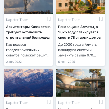
перспектив до 2030 года.
Об этом рассказал аким
города Ерболат Досаев.
Kapster Team
Kapster Team
Архитекторы Казахстана
Реновация в Алматы, в
требуют остановить
2025 году планируется
строительный беспредел
снести 78 старых домов
Как возврат
До 2030 года в Алматы
градостроительных
планируют снести и
советов поможет решить
заменить свыше 670
проблемные вопросы с
ветхих домов.
2 авг. 2022
5 июн. 2025
застройкой городов?
Kapster Team
Kapster Team