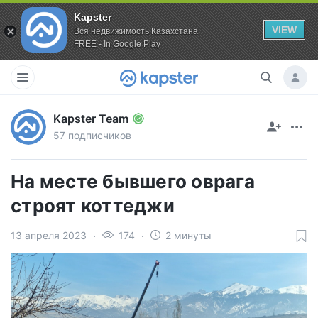
Kapster
VIEW
Вся недвижимость Казахстана
FREE - In Google Play
Kapster Team
57 подписчиков
На месте бывшего оврага
строят коттеджи
13 апреля 2023
174
2 минуты