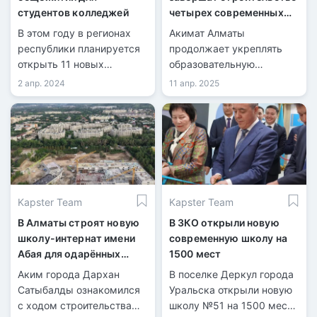
студентов колледжей
четырех современных
школ на 6100 учеников
В этом году в регионах
Акимат Алматы
республики планируется
продолжает укреплять
открыть 11 новых
образовательную
общежитий на 2,6 тысячи
инфраструктуру
2 апр. 2024
11 апр. 2025
койко-мест для студентов
Турксибского района. Об
колледжей.
этом сообщил аким
города Ерболат Досаев в
ходе встречи с жителями
района.
Kapster Team
Kapster Team
В Алматы строят новую
В ЗКО открыли новую
школу-интернат имени
современную школу на
Абая для одарённых
1500 мест
детей
Аким города Дархан
В поселке Деркул города
Сатыбалды ознакомился
Уральска открыли новую
с ходом строительства
школу №51 на 1500 мест,