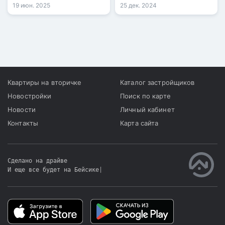
образовательного
построенную в рамках
19 июн. 2025
25 дек. 2024
комплекса на 900 мест.
проекта «Комфортная
Работы идут по графику,
школа». На
завершение
торжественном
запланировано на август
мероприятии аким
2025 года.
области Нариман
Турегалиев поздравил
учащихся, родителей и
Квартиры на вторичке
Каталог застройщиков
педагогов с началом
Новостройки
Поиск по карте
работы учебного
Новости
Личный кабинет
заведения.
Контакты
Карта сайта
Сделано на драйве
И еще все будет на Бейсике
|