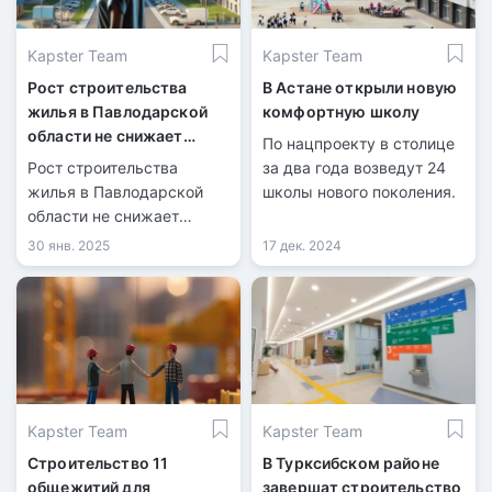
Kapster Team
Kapster Team
Рост строительства
В Астане открыли новую
жилья в Павлодарской
комфортную школу
области не снижает
По нацпроекту в столице
очередь на квартиры
Рост строительства
за два года возведут 24
жилья в Павлодарской
школы нового поколения.
области не снижает
очередь на квартиры
30 янв. 2025
17 дек. 2024
Kapster Team
Kapster Team
Строительство 11
В Турксибском районе
общежитий для
завершат строительство