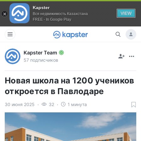
Kapster
VIEW
Вся недвижимость Казахстана
FREE - In Google Play
Kapster Team
57 подписчиков
Новая школа на 1200 учеников
откроется в Павлодаре
30 июня 2025
32
1 минута