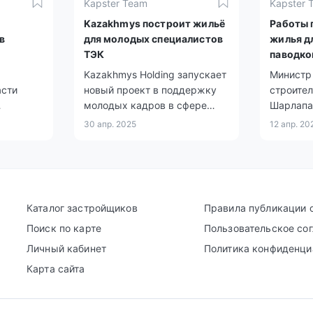
Kapster Team
Kapster 
Kazakhmys построит жильё
Работы 
в
для молодых специалистов
жилья д
ТЭК
паводко
асти в
Kazakhmys Holding запускает
Министр
асти
новый проект в поддержку
строител
молодых кадров в сфере
Шарлапа
 5 тысяч
топливно-энергетического
поручени
30 апр. 2025
12 апр. 20
цию этих
комплекса (ТЭК).
Касыма-
но
восстан
азмере
пострада
бедствия
Каталог застройщиков
Правила публикации 
Поиск по карте
Пользовательское со
Личный кабинет
Политика конфиденци
Карта сайта