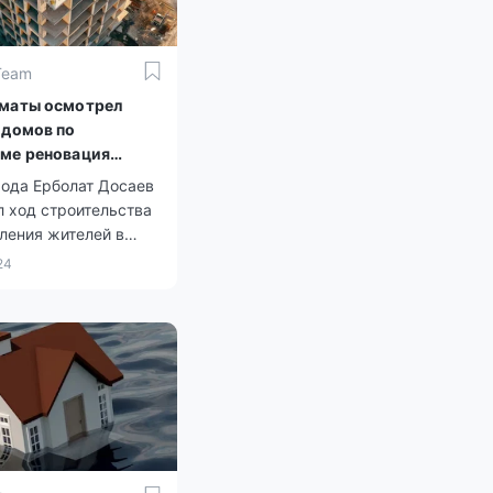
Team
маты осмотрел
 домов по
ме реновация
рода Ерболат Досаев
 ход строительства
ления жителей в
программы
24
ии домов в
ском районе.