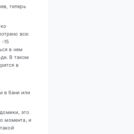
ев, теперь
гко
отрено все:
 -15
ься в нем
де. В таком
рится в
м в бани или
домики, это
го момента, и
 такой