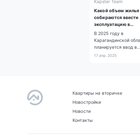
Kapster Team
Какой объем жилья
собираются ввести 
эксплуатацию в
Карагандинской обл
В 2025 году в
2025 году?
Карагандинской обл
планируется ввод в
эксплуатацию свыше
17 апр. 2025
квартир. На реализа
планов предусмотре
финансирование в р
4,3 млрд тенге.
Квартиры на вторичке
Новостройки
Новости
Контакты