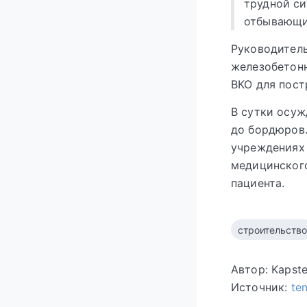
трудной си
отбывающий
Руководитель
железобетон
ВКО для пост
В сутки осуж
до бордюров.
учреждениях 
медицинского
пациента.
строительство
Автор: Kapst
Источник:
te