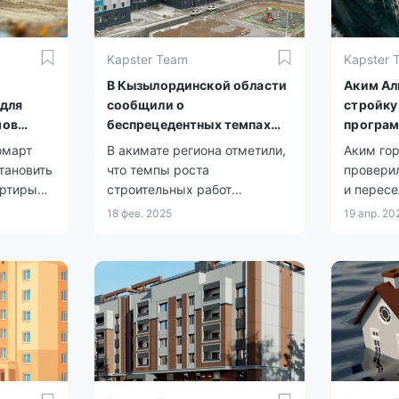
Kapster Team
Kapster 
В Кызылординской области
Аким Ал
 для
сообщили о
стройку
мов
беспрецедентных темпах
програм
жилищного строительства.
жилья
омарт
В акимате региона отметили,
Аким го
тановить
что темпы роста
проверил
артиры
строительных работ
и пересе
воднений
превышают средний
рамках 
18 фев. 2025
19 апр. 20
ев.
республиканский показатель
реновац
на 41%.
Турксиб