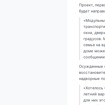
Проект, перв
будет направ
«Модульные
транспорти
окна, двер
градусов. 
семье на в
доме может
сообщении
Осужденные с
восстановите
надворные п
«Хотелось
летний вар
для них эт