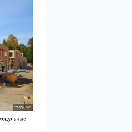
freepik.com
 модульные