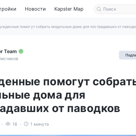
тройки
Новости
Kapster Map
ужденные помогут собрать модульные дома для пострадавших от паводк
er Team
Подп
писчиков
енные помогут собрат
ьные дома для
адавших от паводков
18
1 минута