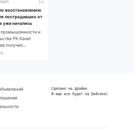
Team
по восстановлению
ля пострадавших от
в уже начались
 промышленности и
ьства РК Канат
ев получил
е от Президента
24
Жомарта Токаева по
овлению жилья для
вших от стихийного
.
объявлений
Сделано на драйве
И еще все будет на Бейсике
|
глашение
альности