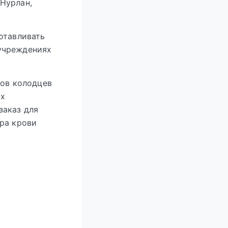
 Нурлан,
отавливать
учреждениях
ков колодцев
их
заказ для
ора крови