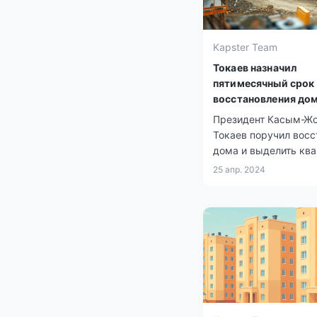
Kapster Team
Токаев назначил
пятимесячный срок
восстановления до
после паводков
Президент Касым-Ж
Токаев поручил восс
дома и выделить кв
пострадавшим от на
25 апр. 2024
в течение пяти месяц