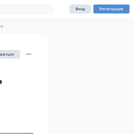
Вход
Регистрация
ов
исаться
ь