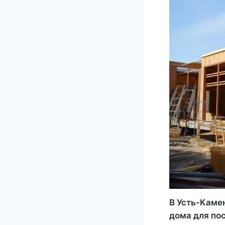
В Усть-Каме
дома для по