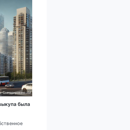
Сгенерировано ИИ
выкупа была
бственное