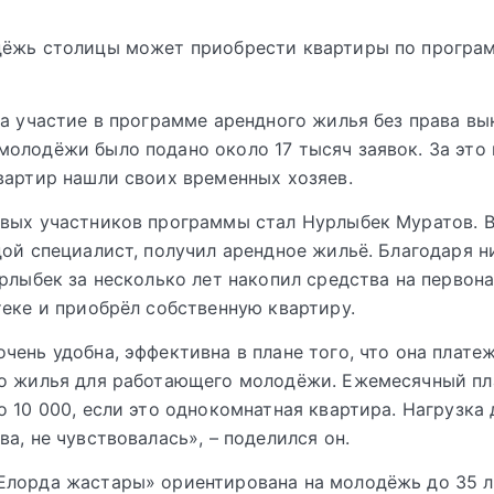
дёжь столицы может приобрести квартиры по програ
на участие в программе арендного жилья без права вы
олодёжи было подано около 17 тысяч заявок. За это
вартир нашли своих временных хозяев.
вых участников программы стал Нурлыбек Муратов. В
дой специалист, получил арендное жильё. Благодаря н
урлыбек за несколько лет накопил средства на первон
теке и приобрёл собственную квартиру.
чень удобна, эффективна в плане того, что она плате
го жилья для работающего молодёжи. Ежемесячный п
о 10 000, если это однокомнатная квартира. Нагрузка 
ва, не чувствовалась», – поделился он.
лорда жастары» ориентирована на молодёжь до 35 л