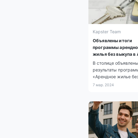
Kapster Team
Объявлены итоги
программы арендно
жилья без выкупа в
В столице объявлен
результаты програм
«Арендное жилье бе
выкупа» для многод
7 мар. 2024
семей, детей-сирот и
остался без попечен
родителей, а также 
социально уязвимых
населения.