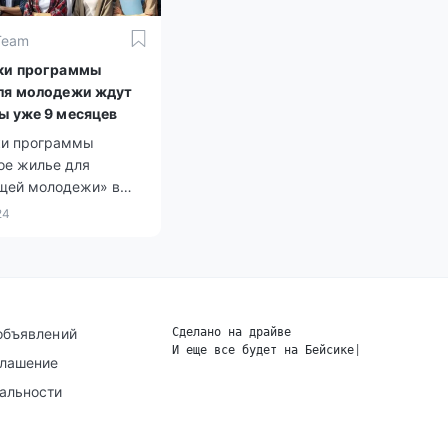
Team
ки программы
ля молодежи ждут
ы уже 9 месяцев
ки программы
ое жилье для
щей молодежи» в
олее чем полгода не
24
лучить ключи от
артир.
объявлений
Сделано на драйве
И еще все будет на Бейсике
|
глашение
альности