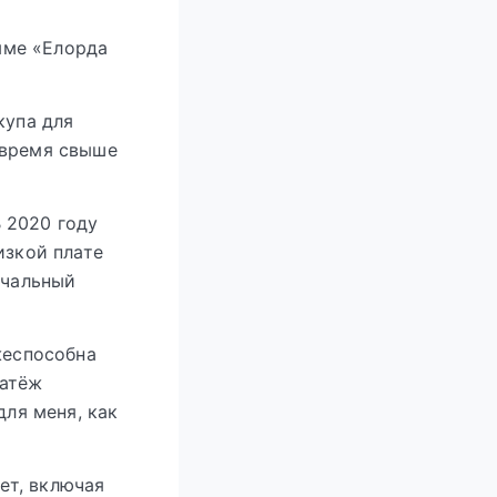
мме «Елорда
купа для
 время свыше
 2020 году
изкой плате
ачальный
жеспособна
латёж
для меня, как
ет, включая