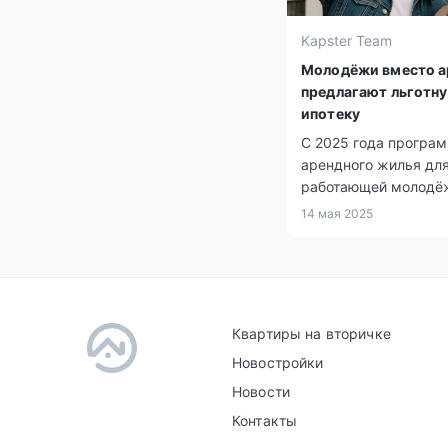
Kapster Team
Молодёжи вместо 
предлагают льготн
ипотеку
С 2025 года програ
арендного жилья дл
работающей молодё
прекращает действи
14 мая 2025
Взамен запущен нов
ипотечный механизм
пониженной ставкой
доступным первона
взносом.
Квартиры на вторичке
Новостройки
Новости
Контакты