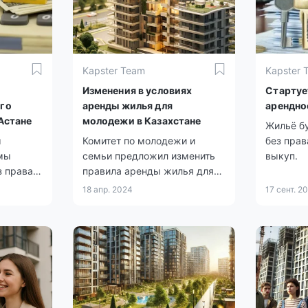
Kapster Team
Kapster 
Изменения в условиях
Стартуе
го
аренды жилья для
арендно
 Астане
молодежи в Казахстане
Жильё б
ы
Комитет по молодежи и
без прав
мы
семьи предложил изменить
выкуп.
з права
правила аренды жилья для
етных
молодёжи, утвержденные
18 апр. 2024
17 сент. 2
 тех, кто
Министерством информации
ия
и общественного развития РК
для
в 2019 году.
 групп