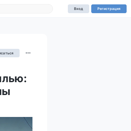
Вход
Регистрация
исаться
илью:
ны