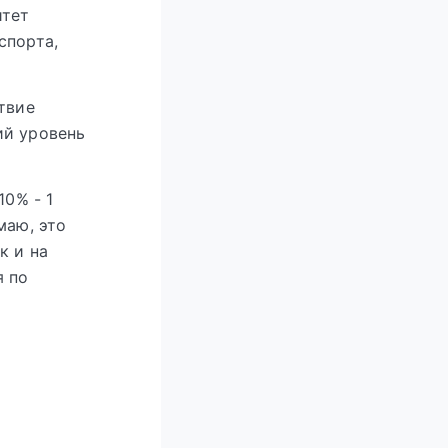
итет
спорта,
твие
ий уровень
10% - 1
маю, это
к и на
я по