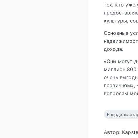
тех, кто уже
предоставляе
культуры, со
Основные усл
недвижимости
дохода.
«Они могут д
миллион 800 
очень выгодн
первичном», 
вопросам мол
Елорда жаста
Автор: Kapst