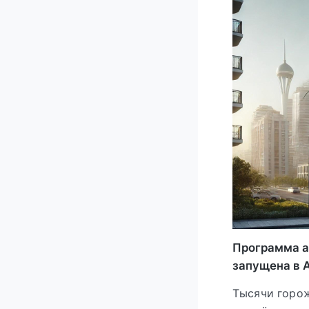
Программа а
запущена в А
Тысячи горож