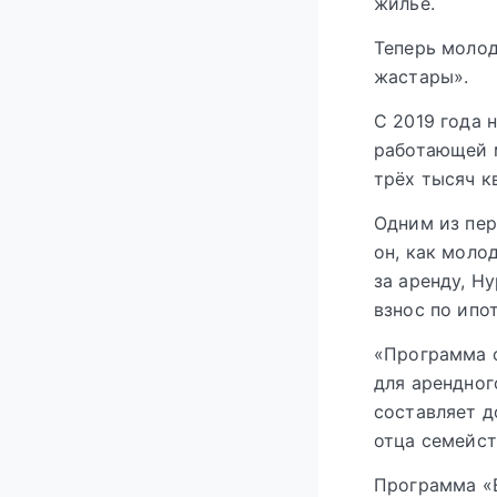
жильё.
Теперь моло
жастары».
С 2019 года 
работающей м
трёх тысяч к
Одним из пер
он, как моло
за аренду, Н
взнос по ипо
«Программа о
для арендно
составляет д
отца семейст
Программа «Е