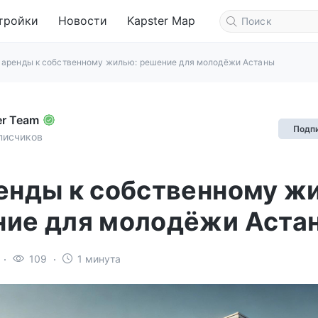
тройки
Новости
Kapster Map
 аренды к собственному жилью: решение для молодёжи Астаны
er Team
Подп
писчиков
енды к собственному ж
ие для молодёжи Аста
109
1 минута