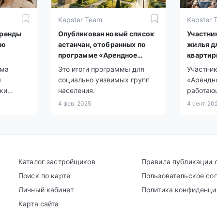
Kapster Team
Kapster 
аренды
Опубликован новый список
Участни
ую
астанчан, отобранных по
жилья д
программе «Арендное
квартир
жильё» на 93 квартиры
мма
Это итоги программы для
Участни
я
социально уязвимых групп
«Арендн
жи
населения.
работаю
е.
Алматы б
4 фев. 2025
4 сент. 20
ый
могут по
 с
своих кв
 и
чальным
Каталог застройщиков
Правила публикации 
Поиск по карте
Пользовательское со
Личный кабинет
Политика конфиденци
Карта сайта