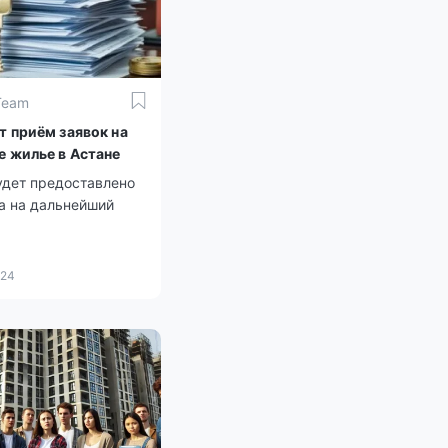
Team
т приём заявок на
е жилье в Астане
удет предоставлено
а на дальнейший
024