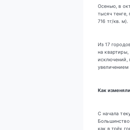
Осенью, в ок
тысяч тенге,
716 тг/кв. м).
Из 17 городо
на квартиры,
исключений, 
увеличением 
Как изменяли
С начала тек
Большинство 
как в трёх г