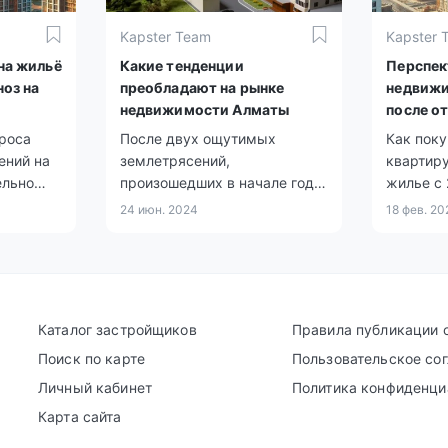
Kapster Team
Kapster 
на жильё
Какие тенденции
Перспек
ноз на
преобладают на рынке
недвижи
недвижимости Алматы
после о
проса
После двух ощутимых
Как поку
ений на
землетрясений,
квартиру
ельно
произошедших в начале года
жилье с 
в городе, квартиры на
более че
24 июн. 2024
18 фев. 20
верхних этажах жилых
налоговы
домов начали терять в цене,
а спрос на жилье на нижних
этажах значительно возрос.
Каталог застройщиков
Правила публикации 
Поиск по карте
Пользовательское со
Личный кабинет
Политика конфиденци
Карта сайта