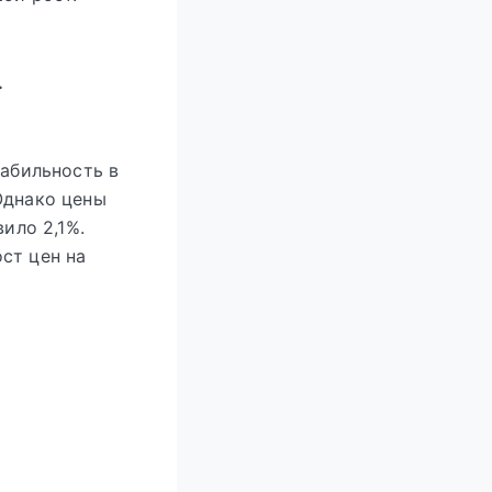
.
табильность в
Однако цены
ило 2,1%.
ст цен на