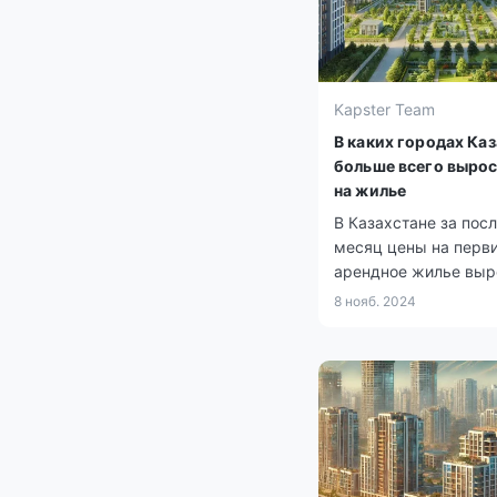
Kapster Team
В каких городах Ка
больше всего выро
на жилье
В Казахстане за пос
месяц цены на перви
арендное жилье выр
0,6%, тогда как стои
8 нояб. 2024
«вторички» снизилас
0,4%.