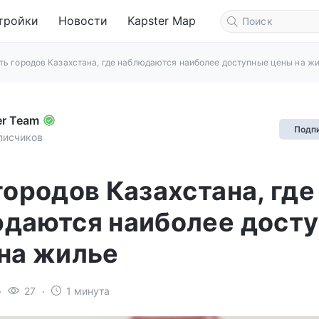
тройки
Новости
Kapster Map
ть городов Казахстана, где наблюдаются наиболее доступные цены на ж
er Team
Подп
писчиков
городов Казахстана, где
даются наиболее дост
на жилье
27
1 минута