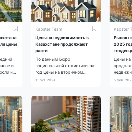
Kapster Team
Kapster 
захстана
Цены на недвижимость в
Рынок н
сли цены
Казахстане продолжают
2025 год
расти
тенденц
эксперт
ледний
По данным Бюро
Цены на
чное и
национальной статистики, за
продолж
осли на
год цены на вторичном
недвижи
мость
рынке жилья выросли на 5%,
значител
11 окт. 2024
5 фев. 202
ь на
на первичном рынке – на 2%,
2025 го
а арендная плата
тенденци
увеличились на 8,4%.
как поку
продавц