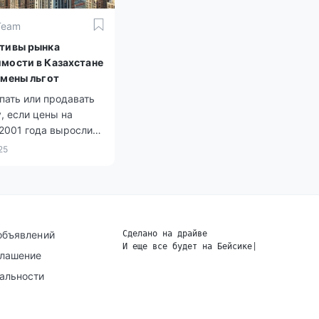
Team
тивы рынка
мости в Казахстане
тмены льгот
пать или продавать
, если цены на
2001 года выросли
м в 21 раз даже без
25
х льгот?
объявлений
Сделано на драйве
И еще все будет на Бейсике
|
глашение
альности