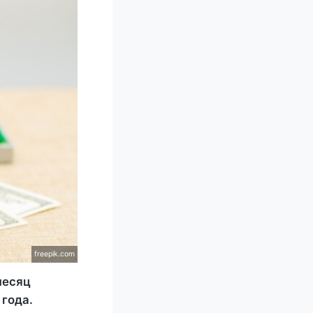
freepik.com
месяц
 года.