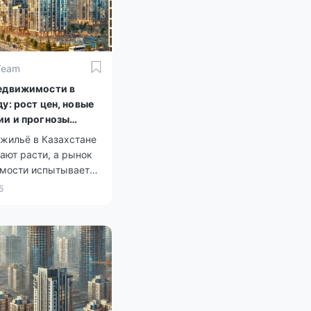
Team
едвижимости в
у: рост цен, новые
ии и прогнозы
ов
 жильё в Казахстане
ают расти, а рынок
мости испытывает
ьные изменения. В
5
ду ожидаются новые
и, которые затронут
пателей, так и
ов.