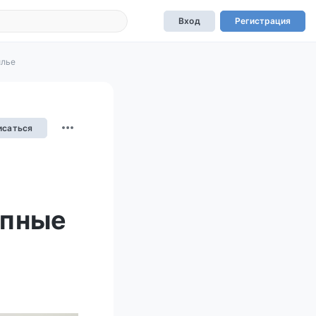
Вход
Регистрация
илье
исаться
упные