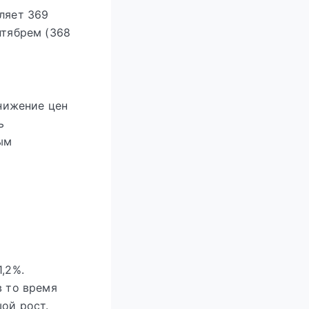
ляет 369
нтябрем (368
снижение цен
ь
ым
,2%.
в то время
ой рост.