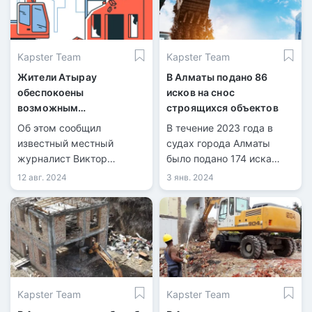
центром. По данным
Управления
градостроительного
Kapster Team
Kapster Team
контроля, проект
строился без экспертизы
Жители Атырау
В Алматы подано 86
и с отклонениями от
обеспокоены
исков на снос
утвержденного генплана.
возможным
строящихся объектов
строительством жилых
Об этом сообщил
В течение 2023 года в
комплексов на месте
известный местный
судах города Алматы
колледжа и школы
журналист Виктор
было подано 174 иска
Сутягин на своей
против застройщиков и
12 авг. 2024
3 янв. 2024
странице.
подрядчиков по поводу
нарушений строительных
норм. Из них 86 исков
содержат требования о
полном или частичном
сносе сооружений.
Kapster Team
Kapster Team