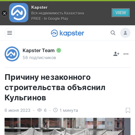
Kapster
VIEW
Вся недвижимость Казахстана
FREE - In Google Play
Kapster Team
56 подписчиков
Причину незаконного
строительства объяснил
Кульгинов
6 июня 2023
6
1 минута