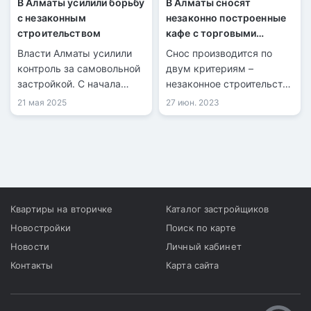
В Алматы усилили борьбу
В Алматы сносят
с незаконным
незаконно построенные
строительством
кафе с торговыми
павильонами
Власти Алматы усилили
Снос производится по
контроль за самовольной
двум критериям –
застройкой. С начала
незаконное строительство
2022 года снесено почти
на землях госфонда с
21 мая 2025
27 июн. 2023
90 объектов,
захватом пешеходного
построенных без
тротуара. Данный участок
разрешений. Особое
прежде принадлежал
внимание — горным
собственнику по праву
районам, где нарушения
аренды.
особенно опасны с точки
зрения
Квартиры на вторичке
Каталог застройщиков
сейсмобезопасности.
Новостройки
Поиск по карте
Новости
Личный кабинет
Контакты
Карта сайта