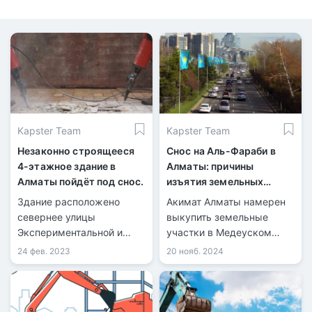
Kapster Team
Kapster Team
Незаконно строящееся
Снос на Аль-Фараби в
4-этажное здание в
Алматы: причины
Алматы пойдёт под снос.
изъятия земельных
участков
Здание расположено
Акимат Алматы намерен
севернее улицы
выкупить земельные
Экспериментальной и
участки в Медеуском
восточнее улицы
районе для строительства
24 фев. 2023
20 нояб. 2024
Ходжанова в
конгресс-холла на пр.
Бостандыкском районе и
Аль-Фараби.
должно было стать
административным