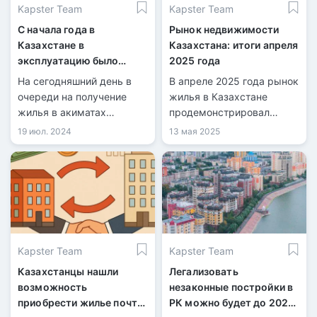
Kapster Team
Kapster Team
С начала года в
Рынок недвижимости
Казахстане в
Казахстана: итоги апреля
эксплуатацию было
2025 года
сдано 7,4 млн
На сегодняшний день в
В апреле 2025 года рынок
квадратных метров
очереди на получение
жилья в Казахстане
жилья
жилья в акиматах
продемонстрировал
зарегистрировано более
ускорение ценовой
19 июл. 2024
13 мая 2025
650 тысяч человек.
динамики по сравнению с
мартом. Согласно данным
Бюро национальной
статистики, рост отмечен
сразу во всех сегментах:
на первичном и
вторичном рынках, а
Kapster Team
Kapster Team
также в секторе аренды.
Казахстанцы нашли
Легализовать
возможность
незаконные постройки в
приобрести жилье почти
РК можно будет до 2027