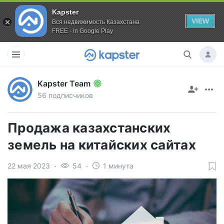
Kapster
VIEW
Вся недвижимость Казахстана
FREE - In Google Play
Kapster Team
56 подписчиков
Продажа казахстанских
земель на китайских сайтах
22 мая 2023
54
1 минута