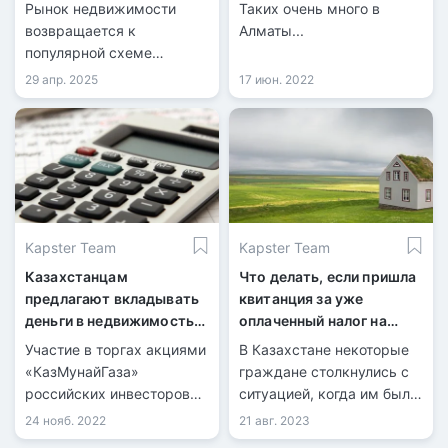
без затрат
года
Рынок недвижимости
Таких очень много в
возвращается к
Алматы...
популярной схеме
обмена.
29 апр. 2025
17 июн. 2022
Kapster Team
Kapster Team
Казахстанцам
Что делать, если пришла
предлагают вкладывать
квитанция за уже
деньги в недвижимость
оплаченный налог на
по всему миру
имущество?
Участие в торгах акциями
В Казахстане некоторые
«КазМунайГаза»
граждане столкнулись с
российских инвесторов
ситуацией, когда им были
только повысит спрос на
выставлены счета на
24 нояб. 2022
21 авг. 2023
тенговую ликвидность в
оплату налога на