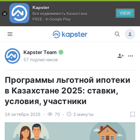
Kapster
VIEW
Вся недвижимость Казахстана
FREE - In Google Play
Kapster Team
57 подписчиков
Программы льготной ипотеки
в Казахстане 2025: ставки,
условия, участники
24 октября 2025
70
2 минуты