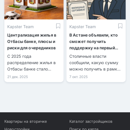
Kapster Team
Kapster Team
Централизация жилья в
В Астане объявили, кто
Отбасы банке, плюсы и
сможет получить
риски для очередников
поддержку на первый
взнос
С 2025 года
Столичные власти
распределение жилья в
сообщили, какую сумму
Отбасы банке стало
можно получить в рамках
централизованным.
жилищной поддержки и
21 дек. 2025
7 окт. 2025
на какие цели ее
разрешено направить.
Квартиры на вторичке
Каталог застройщиков
Новостройки
Поиск по карте