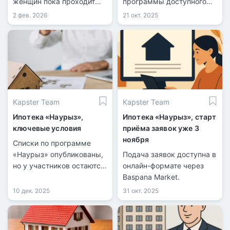
женщин пока проходит
программы доступного
этап согласования.
жилищного кредитования
2 фев. 2026
21 окт. 2025
для военных.
Kapster Team
Kapster Team
Ипотека «Наурыз»,
Ипотека «Наурыз», старт
ключевые условия
приёма заявок уже 3
ноября
Списки по программе
«Наурыз» опубликованы,
Подача заявок доступна в
но у участников остаются
онлайн-формате через
вопросы.
Baspana Market.
10 дек. 2025
31 окт. 2025