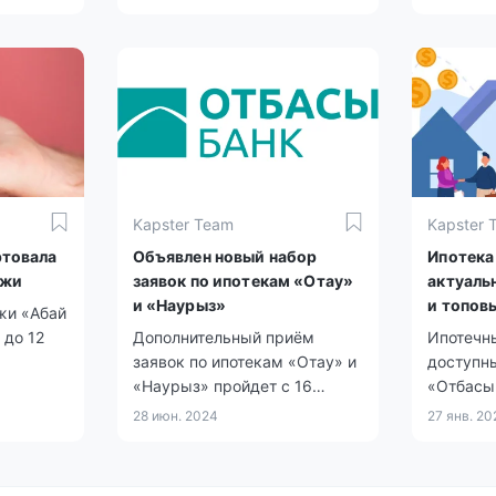
Токаева.
Kapster Team
Kapster 
ртовала
Объявлен новый набор
Ипотека
ежи
заявок по ипотекам «Отау»
актуаль
и «Наурыз»
и топов
жи «Абай
покупки
 до 12
Дополнительный приём
Ипотечн
заявок по ипотекам «Отау» и
доступны
«Наурыз» пройдет с 16
«Отбасы»
сентября по 1 октября,
других б
28 июн. 2024
27 янв. 20
сообщила глава Отбасы
банка Ляззат Ибрагимова.