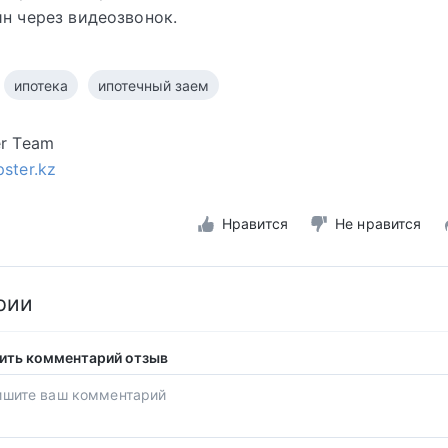
йн через видеозвонок.
ипотека
ипотечный заем
er Team
pster.kz
Нравится
Не нравится
рии
ить комментарий отзыв