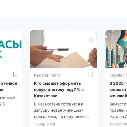
Kapster Team
Kapster 
потечной
Кто сможет оформить
В 2025 г
з»
новую ипотеку под 7 % в
снова с
Казахстане
женской
ограмме
2,5
В Казахстане готовится к
Замести
запуску новая жилищная
правлен
программа, по поручению
Нурлан 
президента Касым-Жомарта
условия
18 мар. 2024
13 сент. 2