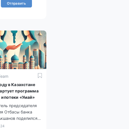
Отправить
Team
оду в Казахстане
тартует программа
 ипотеки «Умай»
тель председателя
ия Отбасы банка
Акшанов поделился
ми программы.
024