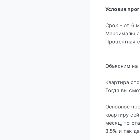
Условия про
Срок - от 6 
Максимальная
Процентная с
Объясним на 
Квартира стои
Тогда вы смо
Основное пре
квартиру сей
месяц, то ст
8,5% и так да