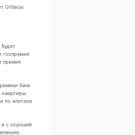
от Отбасы
 будет
ся госпремия
и премия
времени банк
ь квартиры.
и по ипотеке
 и с хорошей
делениях