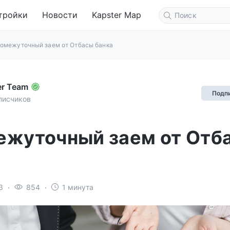
тройки
Новости
Kapster Map
омежуточный заем от Отбасы банка
er Team
Подп
писчиков
жуточный заем от Отб
3
854
1 минута