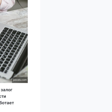
pexels.com
 залог
сти
аботает