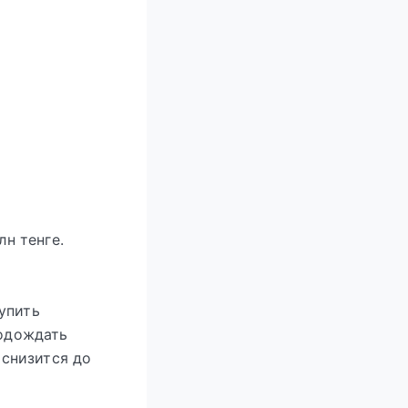
лн тенге.
упить
подождать
 снизится до