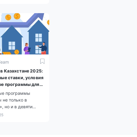
Team
 в Казахстане 2025:
ные ставки, условия
ые программы для
 жилья
ые программы
 не только в
, но и в девяти
анках.
25