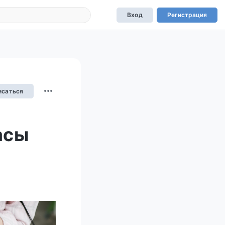
Вход
Регистрация
исаться
асы