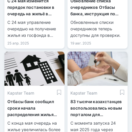
С 24 мая изменится
Обновление списка
порядок постановки в
очередников Отбасы
очередь на жильё в
банка, инструкция по
Казахстане
поиску номера
С 24 мая управление
Обновленные списки
очередью на получение
очередников теперь
жилья из госфонда в
доступны для проверки.
Казахстане будет
25 апр. 2025
19 авг. 2025
передано «Отбасы
банку». Право встать в
очередь получат больше
граждан, однако по
новым условиям.
Kapster Team
Kapster Team
Отбасы банк сообщил
83 тысячи казахстанцев
сроки начала
воспользовались новым
распределения жилья
порталом для
очередникам
постановки на жилищный
С конца мая очередь на
С момента запуска 24
учет
жилье увеличилась более
мая 2025 года через