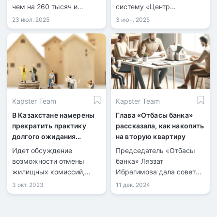
чем на 260 тысяч и
систему «Центр
приближается к миллиону
обеспечения жилищем»
23 июл. 2025
3 июн. 2025
человек.
на портале
orken.otbasybank.kz
встали на учет в качестве
нуждающихся в жилье 83
646 казахстанцев.
Kapster Team
Kapster Team
В Казахстане намерены
Глава «Отбасы банка»
прекратить практику
рассказала, как накопить
долгого ожидания
на вторую квартиру
льготного жилья в
Идет обсуждение
Председатель «Отбасы
течение 15-20 лет
возможности отмены
банка» Ляззат
жилищных комиссий,
Ибрагимова дала советы
функционирующих при
по покупке второго
3 окт. 2023
11 дек. 2024
акиматах.
жилья.