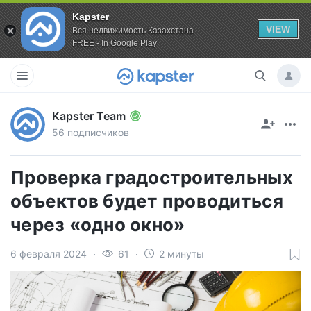
Kapster
VIEW
Вся недвижимость Казахстана
FREE - In Google Play
Kapster Team
56 подписчиков
Проверка градостроительных
объектов будет проводиться
через «одно окно»
6 февраля 2024
61
2 минуты