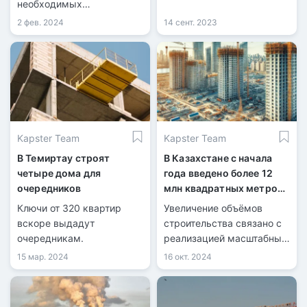
необходимых
официальных обращений
разрешительных
от жителей.
2 фев. 2024
14 сент. 2023
документов, хотя у
инвестора они были в
наличии.
Kapster Team
Kapster Team
В Темиртау строят
В Казахстане с начала
четыре дома для
года введено более 12
очередников
млн квадратных метров
жилья
Ключи от 320 квартир
Увеличение объёмов
вскоре выдадут
строительства связано с
очередникам.
реализацией масштабных
государственных
15 мар. 2024
16 окт. 2024
программ в сфере жилья
и инфраструктуры.