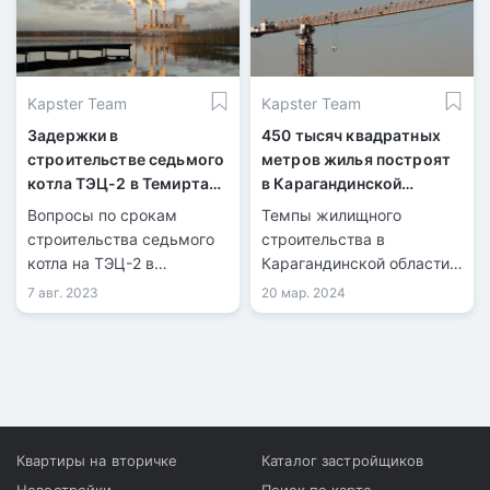
Kapster Team
Kapster Team
Задержки в
450 тысяч квадратных
строительстве седьмого
метров жилья построят
котла ТЭЦ-2 в Темиртау:
в Карагандинской
вызовы и перспективы
области
Вопросы по срокам
Темпы жилищного
строительства седьмого
строительства в
котла на ТЭЦ-2 в
Карагандинской области
Темиртау становятся все
продолжают
7 авг. 2023
20 мар. 2024
более актуальными, так
увеличиваться.
как работы не успевают
выполнить по графику из-
за недостатка рабочей
силы.
Квартиры на вторичке
Каталог застройщиков