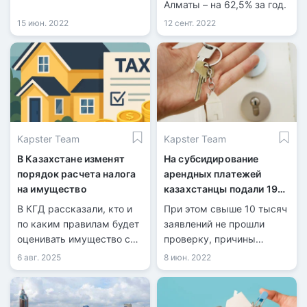
документы нужны и
Алматы – на 62,5% за год.
какую роль в этом играет
15 июн. 2022
12 сент. 2022
прописка по месту
жительства.
Kapster Team
Kapster Team
В Казахстане изменят
На субсидирование
порядок расчета налога
арендных платежей
на имущество
казахстанцы подали 19
тысяч заявок
В КГД рассказали, кто и
При этом свыше 10 тысяч
по каким правилам будет
заявлений не прошли
оценивать имущество с
проверку, причины
2026 года.
обозначили в МИИР
6 авг. 2025
8 июн. 2022