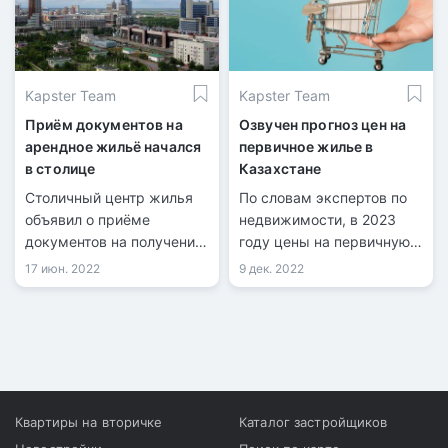
Kapster Team
Kapster Team
Приём документов на
Озвучен прогноз цен на
арендное жильё начался
первичное жилье в
в столице
Казахстане
Столичный центр жилья
По словам экспертов по
объявил о приёме
недвижимости, в 2023
документов на получение
году цены на первичную
арендного жилья без
недвижимость в
17 июн. 2022
9 дек. 2022
права выкупа для
Казахстане поднимутся
социально уязвимых
еще выше. Передает
слоёв.
Tengrinews.kz со ссылкой
на КТК.
Квартиры на вторичке
Каталог застройщиков