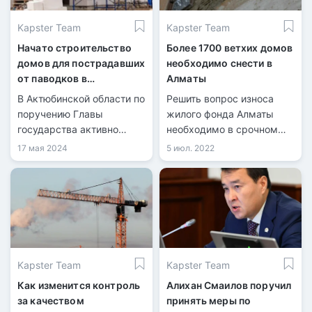
Kapster Team
Kapster Team
Начато строительство
Более 1700 ветхих домов
домов для пострадавших
необходимо снести в
от паводков в
Алматы
Темирском районе
В Актюбинской области по
Решить вопрос износа
Актюбинской области
поручению Главы
жилого фонда Алматы
государства активно
необходимо в срочном
восстанавливают
порядке. Реновация
17 мая 2024
5 июл. 2022
населенные пункты,
ветхого жилья включена в
пострадавшие от
проект плана развития
весеннего паводка.
города до 2025 года и
среднесрочных
перспектив до 2030 года.
Об этом рассказал аким
города Ерболат Досаев.
Kapster Team
Kapster Team
Как изменится контроль
Алихан Смаилов поручил
за качеством
принять меры по