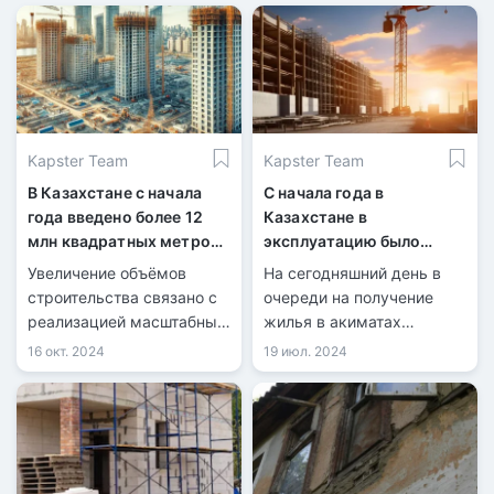
Kapster Team
Kapster Team
В Казахстане с начала
С начала года в
года введено более 12
Казахстане в
млн квадратных метров
эксплуатацию было
жилья
сдано 7,4 млн
Увеличение объёмов
На сегодняшний день в
квадратных метров
строительства связано с
очереди на получение
жилья
реализацией масштабных
жилья в акиматах
государственных
зарегистрировано более
16 окт. 2024
19 июл. 2024
программ в сфере жилья
650 тысяч человек.
и инфраструктуры.