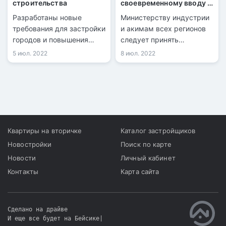
строительства
своевременному вводу в
эксплуатацию жилья
Разработаны новые
Министерству индустрии
требования для застройки
и акимам всех регионов
городов и повышения
следует принять
качества строительства.
исчерпывающие меры по
5 июл. 2022
8 июл. 2022
своевременному вводу
запланированных
объемов жилья и
инженерной
инфраструктуры.
Квартиры на вторичке
Каталог застройщиков
Новостройки
Поиск по карте
Новости
Личный кабинет
Контакты
Карта сайта
Сделано на драйве
И еще все будет на Бейсике
|