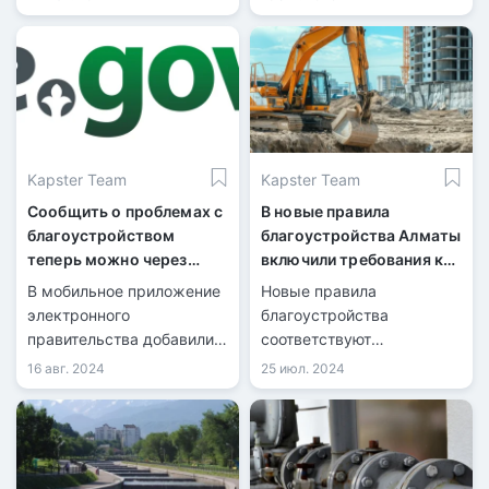
Kapster Team
Kapster Team
Сообщить о проблемах с
В новые правила
благоустройством
благоустройства Алматы
теперь можно через
включили требования к
eGov Mobile
стройплощадкам
В мобильное приложение
Новые правила
электронного
благоустройства
правительства добавили
соответствуют
сервис «Таза Қазақстан».
потребностям города и
16 авг. 2024
25 июл. 2024
реализуют идеи
республиканской акции
«Таза Қазақстан».