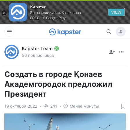
Kapster
VIEW
Вся недвижимость Казахстана
FREE - In Google Play
Kapster Team
56 подписчиков
Создать в городе Қонаев
Академгородок предложил
Президент
19 октября 2022
241
Менее минуты