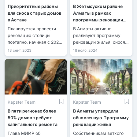
Приоритетные районы
В Жетысуском районе
для сноса старых домов
Алматы в рамках
в Астане
программы реновации
жилья были снесены 34
Планируется провести
В Алматы активно
старых дома
реновацию столицы
реализуют программу
поэтапно, начиная с 2025
реновации жилья, снося
года со сноса ветхих
старые дома и
13 сент. 2023
18 нояб. 2024
домов на территории 730
предоставляя жителям
га.
современные квартиры в
новых жилых
комплексах.
Kapster Team
Kapster Team
В пяти регионах более
В Алматы утвердили
50% домов требуют
обновленную Программу
капитального ремонта
реновации жилья
Глава МИИР об
Собственникам ветхого