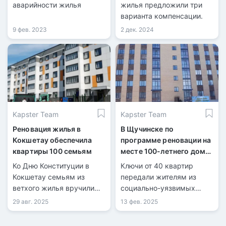
аварийности жилья
жилья предложили три
варианта компенсации.
9 фев. 2023
2 дек. 2024
Kapster Team
Kapster Team
Реновация жилья в
В Щучинске по
Кокшетау обеспечила
программе реновации на
квартиры 100 семьям
месте 100-летнего дома
построили современный
Ко Дню Конституции в
Ключи от 40 квартир
ЖК
Кокшетау семьям из
передали жителям из
ветхого жилья вручили
социально-уязвимых
ключи от новых квартир,
групп в Щучинске.
29 авг. 2025
13 фев. 2025
сообщили в акимате
Акмолинской области.