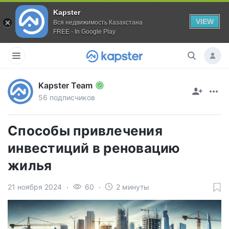
Kapster
VIEW
Вся недвижимость Казахстана
FREE - In Google Play
Kapster Team
56 подписчиков
Способы привлечения
инвестиций в реновацию
жилья
21 ноября 2024
60
2 минуты