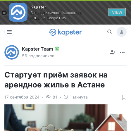
Kapster
VIEW
Вся недвижимость Казахстана
FREE - In Google Play
Kapster Team
56 подписчиков
Стартует приём заявок на
арендное жилье в Астане
17 сентября 2024
81
1 минута