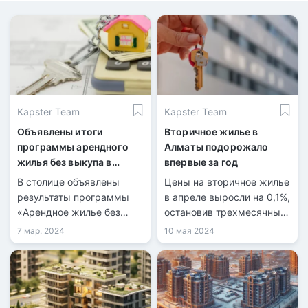
Kapster Team
Kapster Team
Объявлены итоги
Вторичное жилье в
программы арендного
Алматы подорожало
жилья без выкупа в
впервые за год
Астане
В столице объявлены
Цены на вторичное жилье
результаты программы
в апреле выросли на 0,1%,
«Арендное жилье без
остановив трехмесячный
права выкупа» для
тренд снижения, согласно
7 мар. 2024
10 мая 2024
многодетных семей,
данным БНС АСПиР РК.
детей-сирот и тех, кто
остался без попечения
родителей, а также для
социально уязвимых