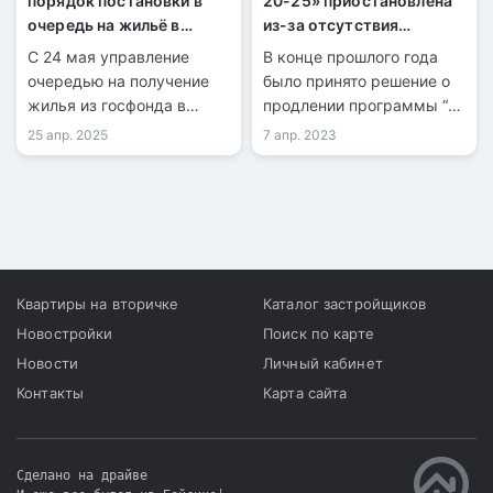
порядок постановки в
20-25» приостановлена
очередь на жильё в
из-за отсутствия
Казахстане
финансирования
С 24 мая управление
В конце прошлого года
очередью на получение
было принято решение о
жилья из госфонда в
продлении программы “7-
Казахстане будет
20-25”, до 2029 года в
25 апр. 2025
7 апр. 2023
передано «Отбасы
Казахстане. Тем не
банку». Право встать в
менее, было установлено
очередь получат больше
ограничение на
граждан, однако по
финансовое обеспечение
новым условиям.
в размере 100 млрд тенге
в год, что составляет 25
млрд тенге
Квартиры на вторичке
Каталог застройщиков
ежеквартально.
Новостройки
Поиск по карте
Новости
Личный кабинет
Контакты
Карта сайта
Сделано на драйве