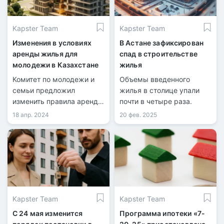
групп населения.
Kapster Team
Kapster Team
Изменения в условиях
В Астане зафиксирован
аренды жилья для
спад в строительстве
молодежи в Казахстане
жилья
Комитет по молодежи и
Объемы введенного
семьи предложил
жилья в столице упали
изменить правила аренды
почти в четыре раза.
жилья для молодёжи,
18 апр. 2024
20 фев. 2025
утвержденные
Министерством
информации и
общественного развития
РК в 2019 году.
Kapster Team
Kapster Team
С 24 мая изменится
Программа ипотеки «7-