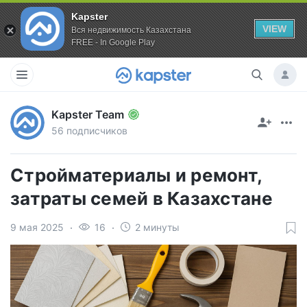
Kapster
VIEW
Вся недвижимость Казахстана
FREE - In Google Play
Kapster Team
56 подписчиков
Стройматериалы и ремонт,
затраты семей в Казахстане
9 мая 2025
16
2 минуты