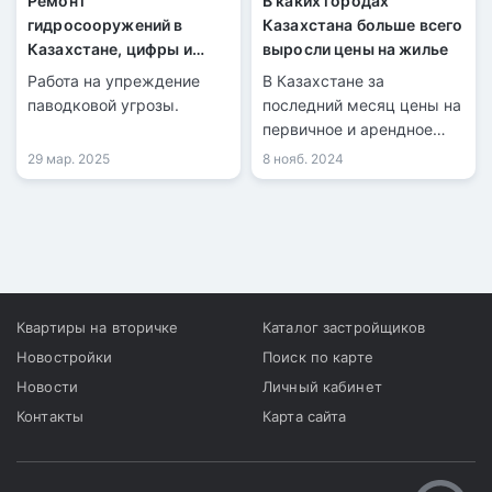
Ремонт
В каких городах
гидросооружений в
Казахстана больше всего
Казахстане, цифры и
выросли цены на жилье
регионы
Работа на упреждение
В Казахстане за
паводковой угрозы.
последний месяц цены на
первичное и арендное
жилье выросли на 0,6%,
29 мар. 2025
8 нояб. 2024
тогда как стоимость
«вторички» снизилась на
0,4%.
Квартиры на вторичке
Каталог застройщиков
Новостройки
Поиск по карте
Новости
Личный кабинет
Контакты
Карта сайта