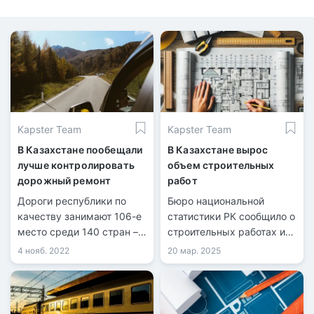
Kapster Team
Kapster Team
В Казахстане пообещали
В Казахстане вырос
лучше контролировать
объем строительных
дорожный ремонт
работ
Дороги республики по
Бюро национальной
качеству занимают 106-е
статистики РК сообщило о
место среди 140 стран –
строительных работах и
сенаторы.
вводе объектов в
4 нояб. 2022
20 мар. 2025
эксплуатацию за январь-
февраль 2025 года.