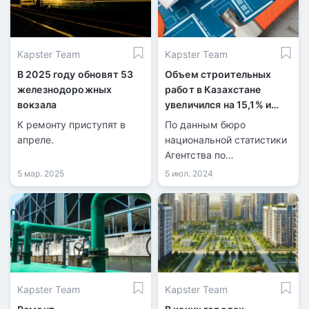
Kapster Team
Kapster Team
В 2025 году обновят 53
Объем строительных
железнодорожных
работ в Казахстане
вокзала
увеличился на 15,1% и
достиг 7,6 триллиона
К ремонту приступят в
По данным бюро
тенге
апреле.
национальной статистики
Агентства по
стратегическому
5 мар. 2025
5 июл. 2024
планированию и
реформам РК в 2023 году
объём строительных
работ составил 7,6128
триллиона тенге и по
сравнению с 2022 годом
увеличился на 15,1%.
Kapster Team
Kapster Team