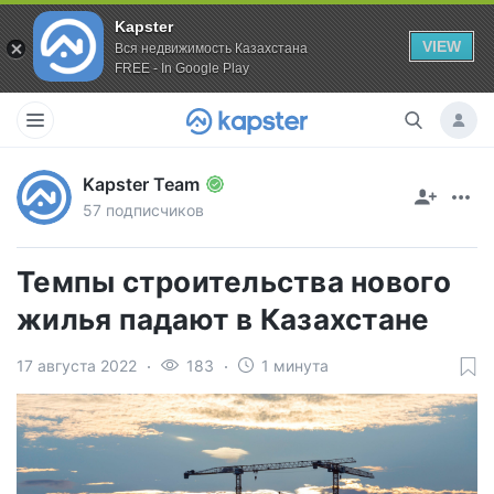
Kapster
VIEW
Вся недвижимость Казахстана
FREE - In Google Play
Kapster Team
57 подписчиков
Темпы строительства нового
жилья падают в Казахстане
17 августа 2022
183
1 минута