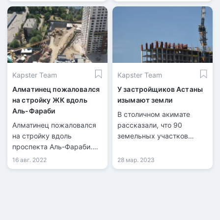
Kapster Team
Kapster Team
Алматинец пожаловался
У застройщиков Астаны
на стройку ЖК вдоль
изымают земли
Аль-Фараби
В столичном акимате
Алматинец пожаловался
рассказали, что 90
на стройку вдоль
земельных участков
проспекта Аль-Фараби.
будут возвращены
Он считает, что
обратно в
16 авг. 2022
28 мар. 2023
нарушаются правила при
государственную
застройке. В акимате
собственность.
Алматы
прокомментировали
точечное строительство.