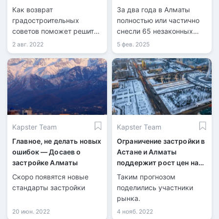
Как возврат
За два года в Алматы
градостроительных
полностью или частично
советов поможет решить
снесли 65 незаконных
проблемные вопросы с
объектов, среди них —
2 авг. 2022
5 фев. 2025
застройкой городов?
жилые комплексы.
Kapster Team
Kapster Team
Главное, не делать новых
Ограничение застройки в
ошибок — Досаев о
Астане и Алматы
застройке Алматы
поддержит рост цен на
жилье
Скоро появятся новые
Таким прогнозом
стандарты застройки
поделились участники
рынка.
20 июн. 2022
4 нояб. 2022