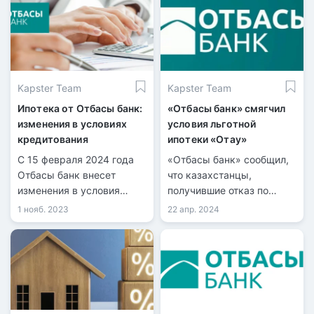
Ибрагимова.
особенности программы.
Kapster Team
Kapster Team
Ипотека от Отбасы банк:
«Отбасы банк» смягчил
изменения в условиях
условия льготной
кредитования
ипотеки «Отау»
С 15 февраля 2024 года
«Отбасы банк» сообщил,
Отбасы банк внесет
что казахстанцы,
изменения в условия
получившие отказ по
предоставления
программе «Отау» из-за
1 нояб. 2023
22 апр. 2024
популярного
наличия нежилой
промежуточного займа с
недвижимости или доли в
целью поощрения
общем жилье, могут
долгосрочного и
повторно подать заявку.
дисциплинированного
накопления средств у
клиентов.