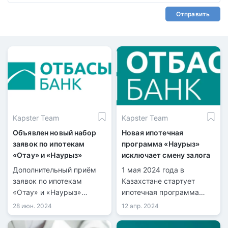
Отправить
Kapster Team
Kapster Team
Объявлен новый набор
Новая ипотечная
заявок по ипотекам
программа «Наурыз»
«Отау» и «Наурыз»
исключает смену залога
Дополнительный приём
1 мая 2024 года в
заявок по ипотекам
Казахстане стартует
«Отау» и «Наурыз»
ипотечная программа
пройдет с 16 сентября по
«Наурыз» от Отбасы
28 июн. 2024
12 апр. 2024
1 октября, сообщила глава
банка. В организации
Отбасы банка Ляззат
были озвучены условия и