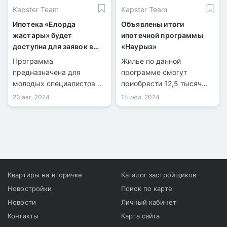
Kapster Team
Kapster Team
Ипотека «Елорда
Объявлены итоги
жастары» будет
ипотечной программы
доступна для заявок в
«Наурыз»
сентябре всего на одну
Программа
Жилье по данной
неделю
предназначена для
программе смогут
молодых специалистов из
приобрести 12,5 тысяч
различных областей.
казахстанцев.
23 авг. 2024
15 июл. 2024
Квартиры на вторичке
Каталог застройщиков
Новостройки
Поиск по карте
Новости
Личный кабинет
Контакты
Карта сайта