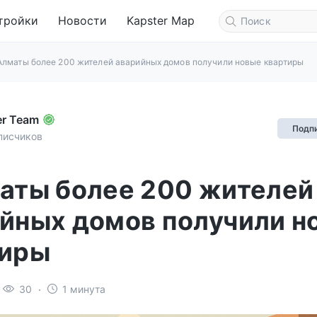
тройки
Новости
Kapster Map
Алматы более 200 жителей аварийных домов получили новые квартиры
er Team
Подп
писчиков
аты более 200 жителей
йных домов получили н
тиры
30
1 минута