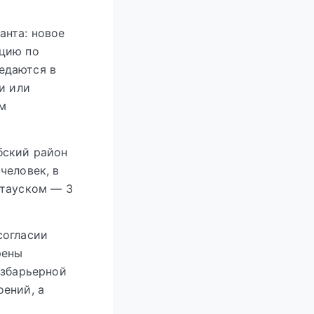
анта: новое
ацию по
едаются в
и или
м
бский район
человек, в
атауском — 3
согласии
рены
езбарьерной
ений, а