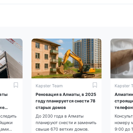
Kapster Team
Kapster 
аты
Реновация в Алматы, в 2025
Алматин
году планируется снести 78
строящи
ие
старых домов
телефон
 следить
До 2030 года в Алматы
Консуль
ойщики
планируют снести и заменить
номеру 
цами
свыше 670 ветхих домов.
9:00 до 