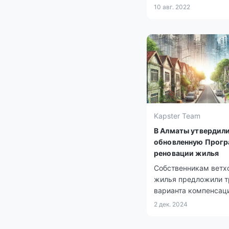
ближайших домов пе
10 авг. 2022
как возводить здания
Kapster Team
В Алматы утвердил
обновленную Прог
реновации жилья
Собственникам ветх
жилья предложили т
варианта компенсац
2 дек. 2024