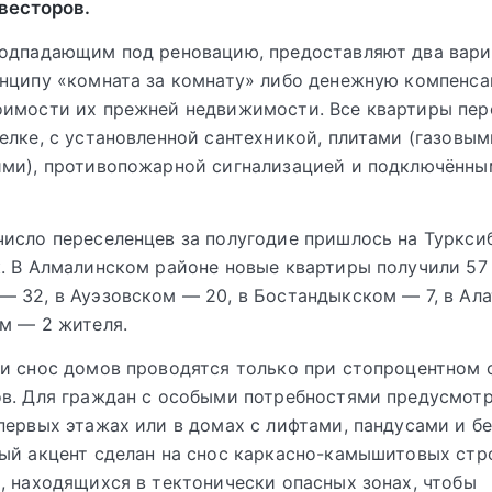
весторов.
одпадающим под реновацию, предоставляют два вари
нципу «комната за комнату» либо денежную компенс
оимости их прежней недвижимости. Все квартиры пер
елке, с установленной сантехникой, плитами (газовым
ими), противопожарной сигнализацией и подключённы
исло переселенцев за полугодие пришлось на Туркси
. В Алмалинском районе новые квартиры получили 57 
 32, в Ауэзовском — 20, в Бостандыкском — 7, в Ал
м — 2 жителя.
и снос домов проводятся только при стопроцентном 
в. Для граждан с особыми потребностями предусмот
первых этажах или в домах с лифтами, пандусами и б
ый акцент сделан на снос каркасно-камышитовых стро
, находящихся в тектонически опасных зонах, чтобы