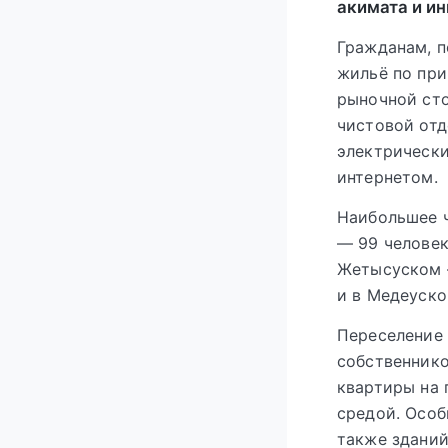
акимата и ин
Гражданам, п
жильё по при
рыночной ст
чистовой отд
электрическ
интернетом.
Наибольшее ч
— 99 человек
Жетысуском —
и в Медеуско
Переселение 
собственнико
квартиры на 
средой. Особ
также зданий