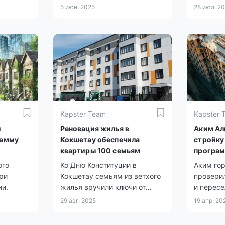
ред тем,
по пятни
5 июн. 2025
28 июл. 2
.
Kapster Team
Kapster 
и
Реновация жилья в
Аким Ал
рамму
Кокшетау обеспечила
стройку
квартиры 100 семьям
програм
жилья
ого
Ко Дню Конституции в
Аким го
ри
Кокшетау семьям из ветхого
проверил
ии.
жилья вручили ключи от
и пересе
новых квартир, сообщили в
рамках 
29 авг. 2025
19 апр. 20
акимате Акмолинской
реновац
области.
Турксиб