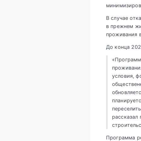
минимизирова
В случае отк
в прежнем жи
проживания в
До конца 202
«Программ
проживания
условия, ф
общественн
обновляетс
планируетс
переселить
рассказал 
строительс
Программа ре