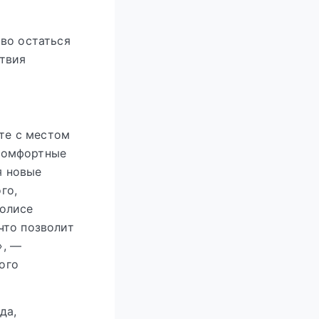
во остаться
ствия
те с местом
 комфортные
я новые
го,
полисе
что позволит
», —
ого
да,