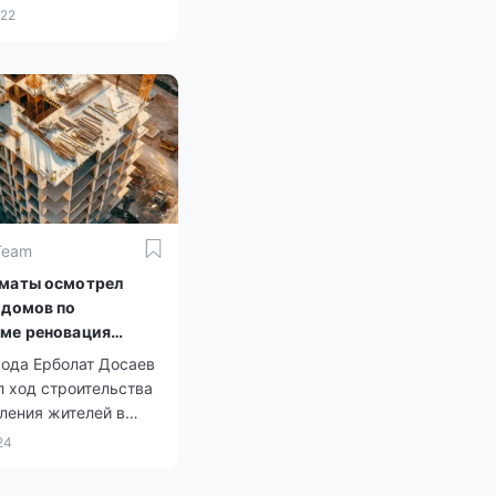
цу.
022
Team
маты осмотрел
 домов по
ме реновация
рода Ерболат Досаев
 ход строительства
ления жителей в
программы
24
ии домов в
ском районе.