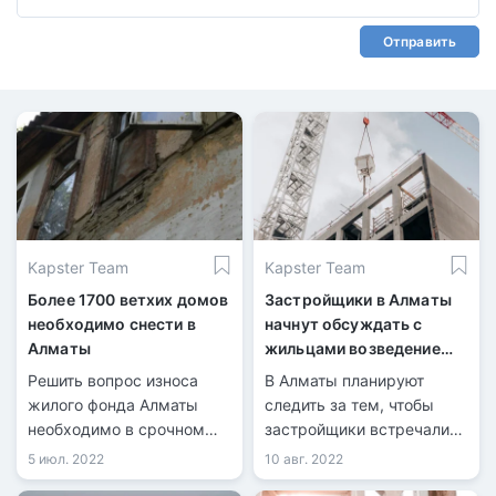
Отправить
Kapster Team
Kapster Team
Более 1700 ветхих домов
Застройщики в Алматы
необходимо снести в
начнут обсуждать с
Алматы
жильцами возведение
будущих ЖК
Решить вопрос износа
В Алматы планируют
жилого фонда Алматы
следить за тем, чтобы
необходимо в срочном
застройщики встречались
порядке. Реновация
с жильцами ближайших
5 июл. 2022
10 авг. 2022
ветхого жилья включена в
домов перед тем, как