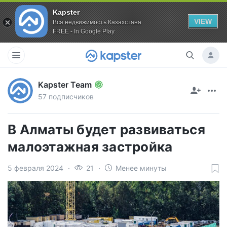
Kapster
VIEW
Вся недвижимость Казахстана
FREE - In Google Play
Kapster Team
57 подписчиков
В Алматы будет развиваться
малоэтажная застройка
5 февраля 2024
21
Менее минуты