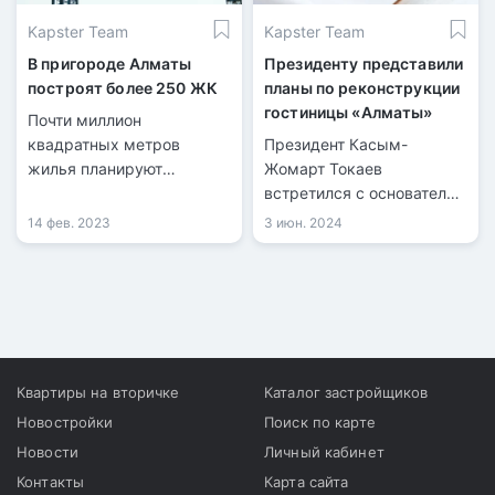
Kapster Team
Kapster Team
В пригороде Алматы
Президенту представили
построят более 250 ЖК
планы по реконструкции
гостиницы «Алматы»
Почти миллион
квадратных метров
Президент Касым-
жилья планируют
Жомарт Токаев
построить в радиусе 110
встретился с основателем
км вокруг Алматы до
Orbis Kazakhstan
14 фев. 2023
3 июн. 2024
2027 года.
Фаррухом Махмудовым.
Квартиры на вторичке
Каталог застройщиков
Новостройки
Поиск по карте
Новости
Личный кабинет
Контакты
Карта сайта