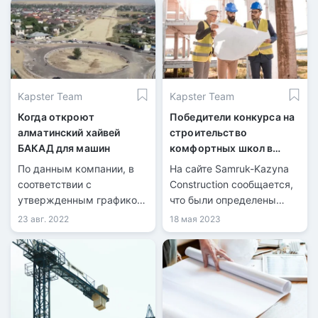
проект плана развития
возводить здания.
города до 2025 года и
среднесрочных
перспектив до 2030 года.
Об этом рассказал аким
города Ерболат Досаев.
Kapster Team
Kapster Team
Когда откроют
Победители конкурса на
алматинский хайвей
строительство
БАКАД для машин
комфортных школ в
Казахстане
По данным компании, в
На сайте Samruk-Kazyna
соответствии с
Construction сообщается,
утвержденным графиком
что были определены
завершение
победители конкурса на
23 авг. 2022
18 мая 2023
строительства БАКАД
строительство
ожидается в конце 2024
комфортных школ в
года.
Казахстане.