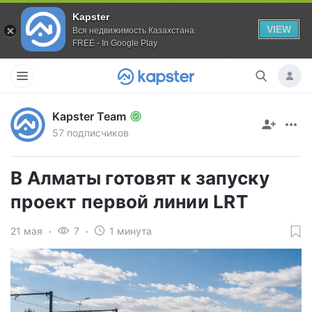
Kapster
VIEW
Вся недвижимость Казахстана
FREE - In Google Play
Kapster Team
57 подписчиков
В Алматы готовят к запуску
проект первой линии LRT
21 мая
7
1 минута