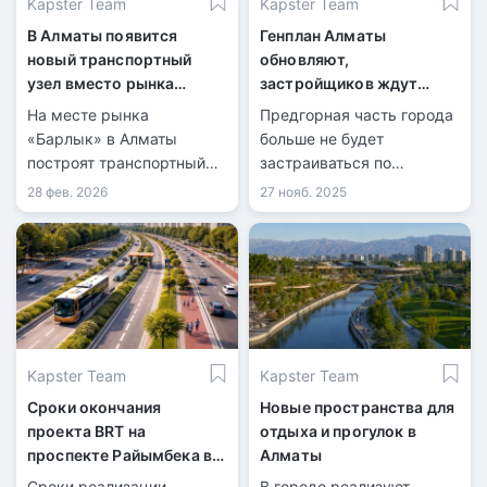
Kapster Team
Kapster Team
В Алматы появится
Генплан Алматы
новый транспортный
обновляют,
узел вместо рынка
застройщиков ждут
«Барлык»
новые ограничения
На месте рынка
Предгорная часть города
«Барлык» в Алматы
больше не будет
построят транспортный
застраиваться по
узел.
прежним нормам.
28 фев. 2026
27 нояб. 2025
Kapster Team
Kapster Team
Сроки окончания
Новые пространства для
проекта BRT на
отдыха и прогулок в
проспекте Райымбека в
Алматы
Алматы
Сроки реализации
В городе реализуют