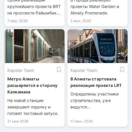
крупнейшего проекта BRT
проекты Water Garden и
на проспекте Райымбека
Almaty Promenade.
в Алматы снова
7 мар. 2026
2 июн. 2026
изменились.
Kapster Team
Kapster Team
Метро Алматы
В Алматы стартовала
расширяется в сторону
реализация проекта LRT
Калкамана
Определены участники
На новой станции
строительства, уже
завершают отделку и
ведутся
готовят тестовый запуск.
подготовительные работы.
21 мая 2026
17 июн. 2026