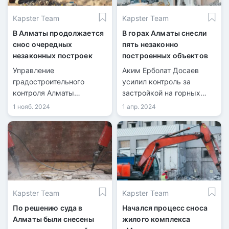
Kapster Team
Kapster Team
В Алматы продолжается
В горах Алматы снесли
снос очередных
пять незаконно
незаконных построек
построенных объектов
Управление
Аким Ерболат Досаев
градостроительного
усилил контроль за
контроля Алматы
застройкой на горных
продолжает снос
склонах и в предгорье
1 нояб. 2024
1 апр. 2024
незаконных построек,
города Алматы.
возведённых с
нарушениями. Очередная
проверка выявила
нарушения в
строительстве объектов.
Kapster Team
Kapster Team
По решению суда в
Начался процесс сноса
Алматы были снесены
жилого комплекса