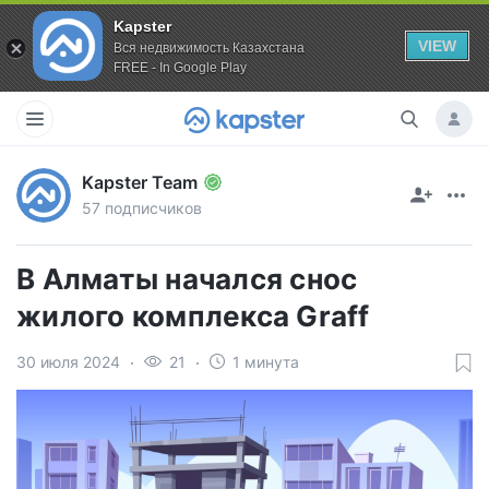
Kapster
VIEW
Вся недвижимость Казахстана
FREE - In Google Play
Kapster Team
57 подписчиков
В Алматы начался снос
жилого комплекса Graff
30 июля 2024
21
1 минута