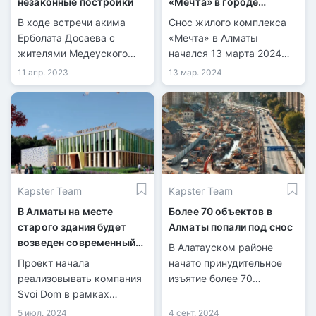
незаконные постройки
«Мечта» в городе
Алматы
В ходе встречи акима
Снос жилого комплекса
Ерболата Досаева с
«Мечта» в Алматы
жителями Медеуского
начался 13 марта 2024
района был поднят вопрос
года. Данный дом был
11 апр. 2023
13 мар. 2024
о законности расширения
построен с
кафе «Lova Kitchen» по
многочисленными
адресу улица Толе би,
нарушениями.
24Б.
Kapster Team
Kapster Team
В Алматы на месте
Более 70 объектов в
старого здания будет
Алматы попали под снос
возведен современный
В Алатауском районе
дом школьников
Проект начала
начато принудительное
реализовывать компания
изъятие более 70
Svoi Dom в рамках
участков для
социальной
государственных нужд.
5 июл. 2024
4 сент. 2024