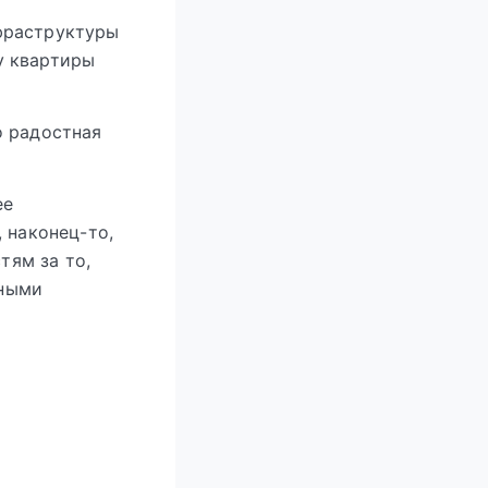
фраструктуры
у квартиры
о радостная
ее
, наконец-то,
тям за то,
нными