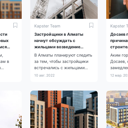
Kapster Team
Kapster 
асти
Застройщики в Алматы
Досаев 
овых
начнут обсуждать с
причина
мся
жильцами возведение
строите
будущих ЖК
м,
В Алматы планируют следить
Аким гор
кам в
за тем, чтобы застройщики
Досаев,
и
встречались с жильцами
замедлен
вых
ближайших домов перед тем,
сокраще
10 авг. 2022
12 мар. 2
как возводить здания.