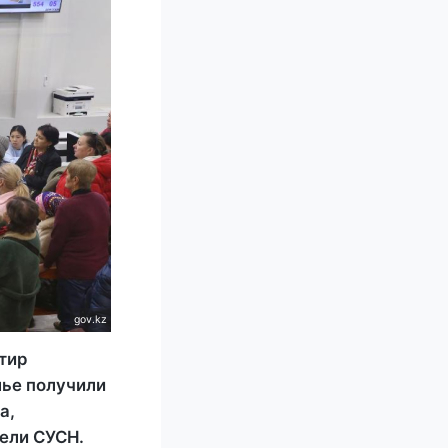
gov.kz
тир
лье получили
а,
тели СУСН.