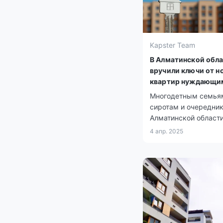
Kapster Team
В Алматинской обл
вручили ключи от н
квартир нуждающи
семьям
Многодетным семья
сиротам и очередни
Алматинской област
вручили ключи от но
4 апр. 2025
квартир в рамках
госпрограмм.