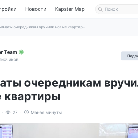
тройки
Новости
Kapster Map
Алматы очередникам вручили новые квартиры
er Team
Подп
писчиков
аты очередникам вручи
 квартиры
27
Менее минуты