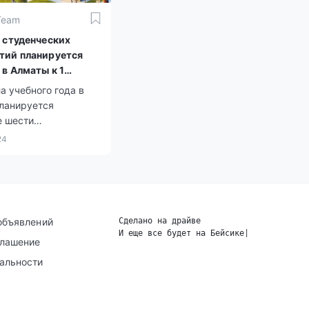
Team
 студенческих
ий планируется
 в Алматы к 1
я
а учебного года в
планируется
е шести
еских общежитий,
24
нных на 1920 койко-
объявлений
Сделано на драйве
И еще все будет на Бейсике
|
глашение
альности