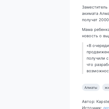
Заместитель
акимата Алма
получат 200
Мама ребенка
новость о вы
«В очереди
продвижени
получили с
что разраб
возможнос
Алматы
жи
Автор: Kapst
Источник:
go