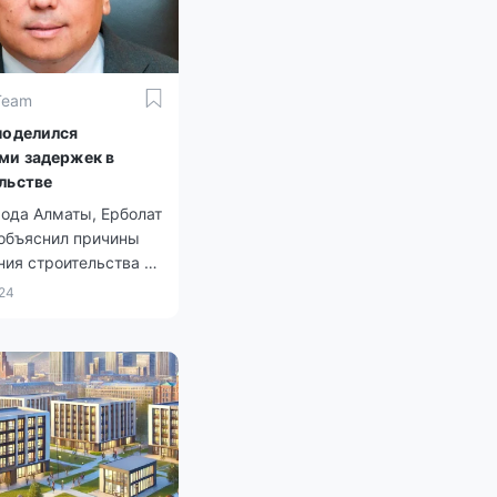
Team
поделился
ми задержек в
льстве
ода Алматы, Ерболат
 объяснил причины
ия строительства и
ния нового жилья.
024