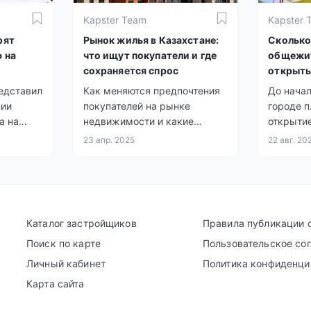
Kapster Team
Kapster 
рят
Рынок жилья в Казахстане:
Сколько
 на
что ищут покупатели и где
общежит
сохраняется спрос
открыть
сентябр
едставил
Как меняются предпочтения
До начал
нии
покупателей на рынке
городе 
а на
недвижимости и какие
открыти
жание
районы остаются в фокусе
студенч
23 апр. 2025
22 авг. 20
спроса.
рассчита
мест.
Каталог застройщиков
Правила публикации 
Поиск по карте
Пользовательское со
Личный кабинет
Политика конфиденци
Карта сайта