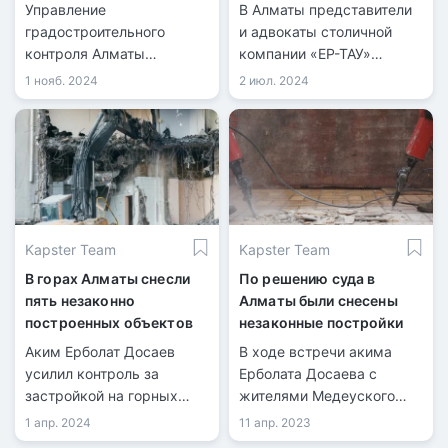
Управление
В Алматы представители
градостроительного
и адвокаты столичной
контроля Алматы
компании «ЕР-ТАУ»
продолжает снос
провели пресс-
1 нояб. 2024
2 июл. 2024
незаконных построек,
конференцию, на которой
возведённых с
сообщили о попытке
нарушениями. Очередная
рейдерского захвата.
проверка выявила
нарушения в
строительстве объектов.
Kapster Team
Kapster Team
В горах Алматы снесли
По решению суда в
пять незаконно
Алматы были снесены
построенных объектов
незаконные постройки
Аким Ерболат Досаев
В ходе встречи акима
усилил контроль за
Ерболата Досаева с
застройкой на горных
жителями Медеуского
склонах и в предгорье
района был поднят вопрос
1 апр. 2024
11 апр. 2023
города Алматы.
о законности расширения