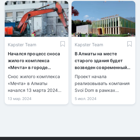
кафе «Lova Kitchen» по
адресу улица Толе би,
24Б.
Kapster Team
Kapster Team
Начался процесс сноса
В Алматы на месте
жилого комплекса
старого здания будет
«Мечта» в городе
возведен современный
Алматы
дом школьников
Снос жилого комплекса
Проект начала
«Мечта» в Алматы
реализовывать компания
начался 13 марта 2024
Svoi Dom в рамках
года. Данный дом был
социальной
13 мар. 2024
5 июл. 2024
построен с
ответственности.
многочисленными
нарушениями.