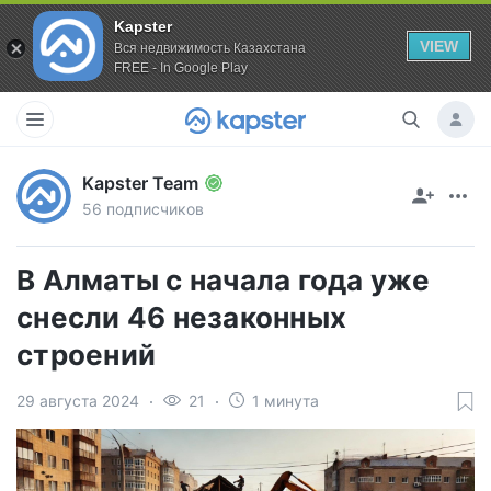
Kapster
VIEW
Вся недвижимость Казахстана
FREE - In Google Play
Kapster Team
56 подписчиков
В Алматы с начала года уже
снесли 46 незаконных
строений
29 августа 2024
21
1 минута