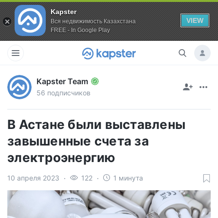
Kapster
VIEW
Вся недвижимость Казахстана
FREE - In Google Play
Kapster Team
56 подписчиков
В Астане были выставлены
завышенные счета за
электроэнергию
10 апреля 2023
122
1 минута