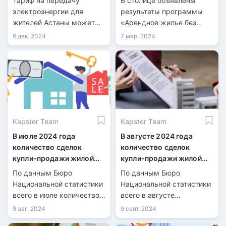
Тариф на передачу
В столице объявлены
электроэнергии для
результаты программы
жителей Астаны может
«Арендное жилье без
вырасти почти на 20
права выкупа» для
6 дек. 2024
7 мар. 2024
процентов.
многодетных семей,
Электросетевая компания
детей-сирот и тех, кто
уже подала заявку на его
остался без попечения
повышение в столичный
родителей, а также для
департамент Комитета по
социально уязвимых
регулированию
групп населения.
естественных монополий.
Kapster Team
Kapster Team
В июле 2024 года
В августе 2024 года
количество сделок
количество сделок
купли-продажи жилой
купли-продажи жилой
недвижимости
недвижимости
По данным Бюро
По данным Бюро
увеличилось на 21,7%
увеличилось на 1,8%
Национальной статистики
Национальной статистики
всего в июле количество
всего в августе
зарегистрированных
количество
9 авг. 2024
9 сент. 2024
сделок купли-продажи
зарегистрированных