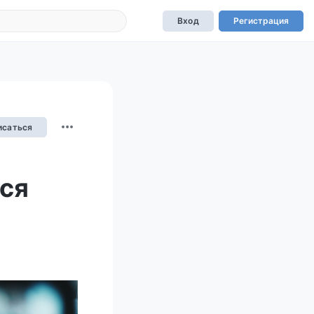
Вход
Регистрация
исаться
тся