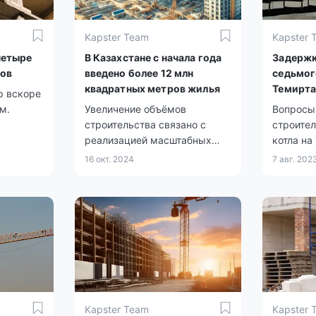
Kapster Team
Kapster 
четыре
В Казахстане с начала года
Задержк
ков
введено более 12 млн
седьмог
квадратных метров жилья
Темирта
р вскоре
перспек
м.
Увеличение объёмов
Вопросы
строительства связано с
строите
реализацией масштабных
котла на
государственных программ в
становят
16 окт. 2024
7 авг. 202
сфере жилья и
актуальн
инфраструктуры.
не успев
графику 
рабочей 
Kapster Team
Kapster 