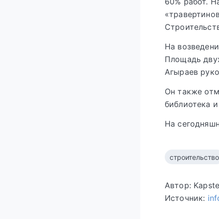
60% работ. Н
«травертинов
Строительств
На возведени
Площадь двух
Агыраев руко
Он также отм
библиотека и
На сегодняшн
строительство
Автор: Kapst
Источник:
in