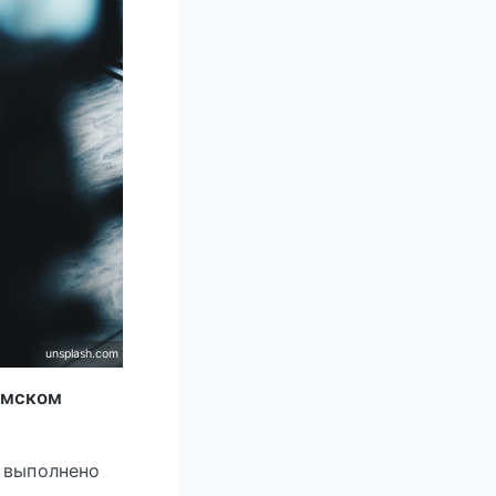
unsplash.com
Жемском
я выполнено