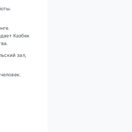
боты.
нге.
едает Казбек
тва.
льский зал,
человек.