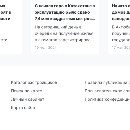
ных
С начала года в Казахстане в
Начато 
оят в
эксплуатацию было сдано
домов д
ласти
7,4 млн квадратных метров
паводко
жилья
районе 
На сегодняшний день в
В Актюби
области
очереди на получение жилья
поручен
асти
в акиматах зарегистрировано
государс
ваться.
более 650 тысяч человек.
восстан
19 июл. 2024
17 мая 20
пункты, 
весеннег
Каталог застройщиков
Правила публикации 
Поиск по карте
Пользовательское со
Личный кабинет
Политика конфиденци
Карта сайта