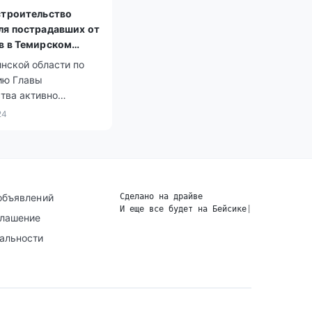
строительство
ля пострадавших от
в в Темирском
Актюбинской
нской области по
ию Главы
тва активно
авливают населенные
24
пострадавшие от
о паводка.
объявлений
Сделано на драйве
И еще все будет на Бейсике
|
глашение
альности