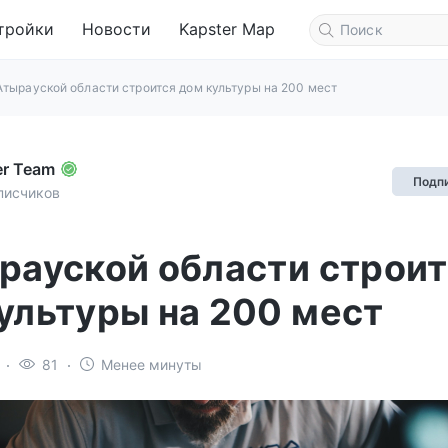
тройки
Новости
Kapster Map
Атырауской области строится дом культуры на 200 мест
er Team
Подп
писчиков
рауской области строи
ультуры на 200 мест
81
Менее минуты