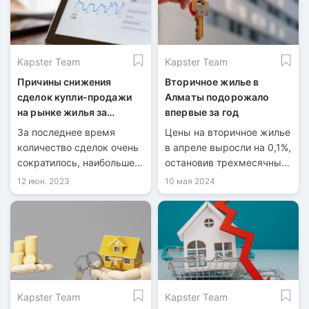
индивидуальным домам и
из них 8 981 по
30 973 по квартирам в
индивидуальным домам и
многоквартирных домах.
31 851 по квартирам в
многоквартирных домах.
Kapster Team
Kapster Team
Причины снижения
Вторичное жилье в
сделок купли-продажи
Алматы подорожало
на рынке жилья за
впервые за год
последний месяц
За последнее время
Цены на вторичное жилье
количество сделок очень
в апреле выросли на 0,1%,
сократилось, наибольшее
остановив трехмесячный
снижение заметили в
тренд снижения, согласно
12 июн. 2023
10 мая 2024
Алматы и Астане. Первое
данным БНС АСПиР РК.
кредитное бюро
сообщает, что за май
показатель упал на 18,6%.
Kapster Team
Kapster Team