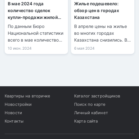
В мае 2024 года
Жилье подешевело:
количество сделок
обзор цен в городах
купли-продажи жилой
Казахстана
недвижимости
По данным Бюро
В апреле цены на жилье
увеличилось на 21,4%
Национальной статистики
во многих городах
всего в мае количество
Казахстана снизились. В
зарегистрированных
Алматы стоимость
10 июн. 2024
6 мая 2024
сделок купли-продажи
квадратных метров упала
жилья составило 31 071,
на 2,1% за месяц, самое
из них 7 668 по
значительное снижение.
индивидуальным домам и
23 403 по квартирам в
многоквартирных домах.
Квартиры на вторичке
Каталог застройщиков
Новостройки
Поиск по карте
Новости
Личный кабинет
Контакты
Карта сайта