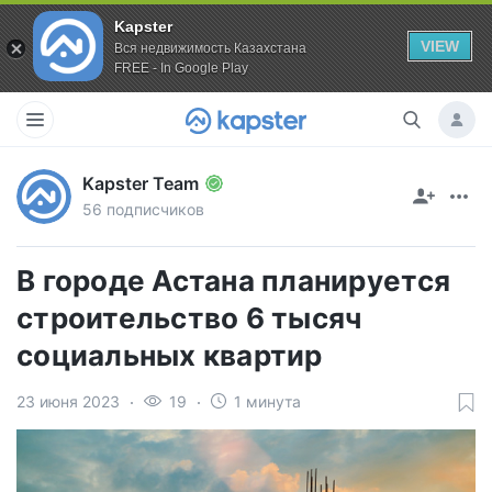
Kapster
VIEW
Вся недвижимость Казахстана
FREE - In Google Play
Kapster Team
56 подписчиков
В городе Астана планируется
строительство 6 тысяч
социальных квартир
23 июня 2023
19
1 минута