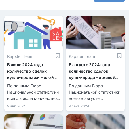
Kapster Team
Kapster Team
В июле 2024 года
В августе 2024 года
количество сделок
количество сделок
купли-продажи жилой
купли-продажи жилой
недвижимости
недвижимости
По данным Бюро
По данным Бюро
увеличилось на 21,7%
увеличилось на 1,8%
Национальной статистики
Национальной статистики
всего в июле количество
всего в августе
зарегистрированных
количество
9 авг. 2024
9 сент. 2024
сделок купли-продажи
зарегистрированных
жилья составило 40 099,
сделок купли-продажи
из них 9 126 по
жилья составило 40 832,