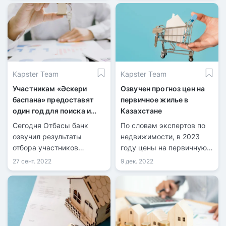
Под залог подходит
здания, застройщики
далеко не всё. Не зная
открывают продажи
требований, можно
квартир. Такой вариант
потратить деньги
подойдёт для
напрасно: оплатить услуги
покупателей, которые не
оценщика и оставить
спешат с переездом и
Kapster Team
Kapster Team
задаток продавцу.
могут подождать
окончания строительства.
Участникам «Әскери
Озвучен прогноз цен на
баспана» предоставят
первичное жилье в
один год для поиска и
Казахстане
покупки жилья
Сегодня Отбасы банк
По словам экспертов по
озвучил результаты
недвижимости, в 2023
отбора участников
году цены на первичную
программы «Әскери
недвижимость в
27 сент. 2022
9 дек. 2022
баспана», передает
Казахстане поднимутся
информационная служба
еще выше. Передает
kn.kz со ссылкой на
Tengrinews.kz со ссылкой
пресс-службу банка.
на КТК.