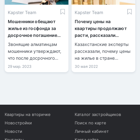
Kapster Team
Kapster Team
Мошенники обещают
Почему цены на
жилье из госфонда за
квартиры продолжают
досрочное погашение
расти, рассказали
кредитов
казахстанские эксперты
Звонящие алматинцам
Казахстанские эксперты
мошенники утверждают,
рассказали, почему цены
что после досрочного
на жилье в стране
погашения кредитов есть
продолжают расти, при
29 мар. 2023
30 мая 2022
возможность получить
том что продажи квартир
квартиру из госфонда.
значительно упали,
передает корреспондент
Tengrinews.kz.
Квартиры на вторичке
Каталог застройщиков
Новостройки
Поиск по карте
Новости
Личный кабинет
Контакты
Карта сайта