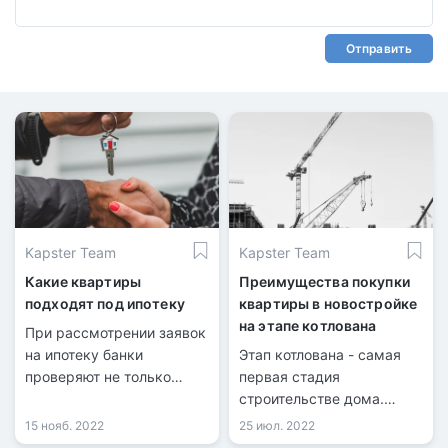
Отправить
Kapster Team
Kapster Team
Какие квартиры
Преимущества покупки
подходят под ипотеку
квартиры в новостройке
на этапе котлована
При рассмотрении заявок
на ипотеку банки
Этап котлована - самая
проверяют не только
первая стадия
кредитную историю
строительстве дома.
заёмщика, но и сам
Параллельно с
15 нояб. 2022
25 июл. 2022
объект недвижимости.
подготовкой фундамента