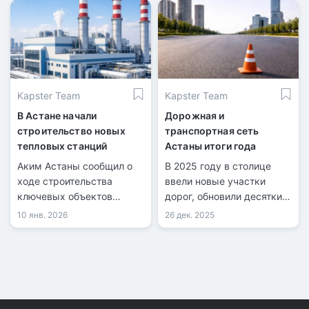
учреждений.
Kapster Team
Kapster Team
В Астане начали
Дорожная и
строительство новых
транспортная сеть
тепловых станций
Астаны итоги года
Аким Астаны сообщил о
В 2025 году в столице
ходе строительства
ввели новые участки
ключевых объектов
дорог, обновили десятки
инфраструктуры.
километров покрытия.
10 янв. 2026
26 дек. 2025