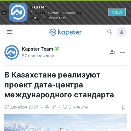
Kapster
VIEW
Вся недвижимость Казахстана
FREE - In Google Play
Kapster Team
57 подписчиков
В Казахстане реализуют
проект дата-центра
международного стандарта
27 декабря 2025
37
2 минуты