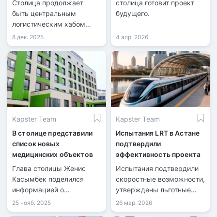
Столица продолжает
столица готовит проект
быть центральным
будущего.
логистическим хабом
Казахстана.
8 дек. 2025
4 апр. 2026
Kapster Team
Kapster Team
В столице представили
Испытания LRT в Астане
список новых
подтвердили
медицинских объектов
эффективность проекта
Глава столицы Женис
Испытания подтвердили
Касымбек поделился
скоростные возможности,
информацией о
утверждены льготные
строительстве
условия.
25 нояб. 2025
26 мар. 2026
медицинских