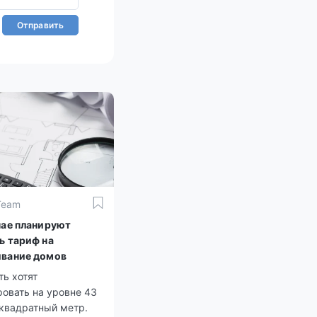
Отправить
Team
нае планируют
ь тариф на
вание домов
ь хотят
овать на уровне 43
 квадратный метр.