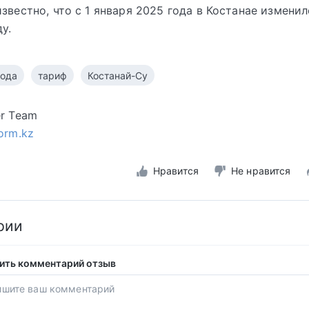
известно, что с 1 января 2025 года в Костанае измени
у.
вода
тариф
Костанай-Су
er Team
form.kz
Нравится
Не нравится
рии
ить комментарий отзыв