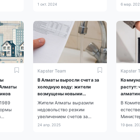
новными
канализацию. Теперь для
1 окт. 2024
6 мар. 20
ия
жителей города введена
на
дифференцированная
система оплаты за
водоснабжение и
льготный
водоотведение.
Kapster Team
Kapster 
мы
В Алматы выросли счета за
Коммуна
 Алматы
холодную воду: жители
растут: 
чиков
возмущены новыми
алматин
тарифами
 1989
Жители Алматы выразили
В Комите
нормы
недовольство резким
естеств
з
увеличением счетов за
Министе
нам с
холодную воду.
объясни
24 апр. 2025
19 фев. 20
 обещают
значител
ановку
коммуна