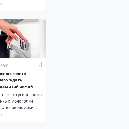
25
Team
льные счета
чего ждать
цам этой зимой
те по регулированию
енных монополий
рства экономики
ли причины
25
ьного роста
льных тарифов этой