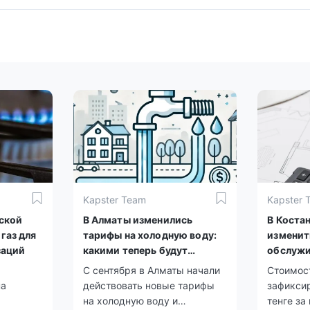
Kapster Team
Kapster 
йской
В Алматы изменились
В Коста
газ для
тарифы на холодную воду:
изменит
заций
какими теперь будут
обслужи
платежи
С сентября в Алматы начали
Стоимост
на
действовать новые тарифы
зафиксир
на холодную воду и
тенге за