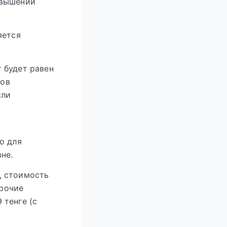
евышении
яется
 будет равен
ров
сли
о для
не.
, стоимость
Прочие
 тенге (с