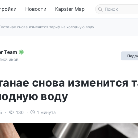
тройки
Новости
Kapster Map
Костанае снова изменится тариф на холодную воду
er Team
Подп
писчиков
танае снова изменится 
лодную воду
5
130
1 минута