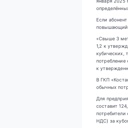
января 2025 
определённых
Если абонент
повышающий 
«Свыше 3 мет
1,2 к утверж
кубических, 
потребление 
к утвержденн
В ГКП «Коста
обычных потр
Для предприя
составит 124
потребители с
НДС) за кубо