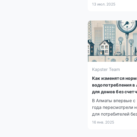
снабжение стали ос
13 июл. 2025
причинами увеличен
розничных тарифов 
природный газ. Для
уязвимых категорий
населения сохранён 
тариф.
Kapster Team
Как изменятся нор
водопотребления в
для домов без счет
В Алматы впервые с
года пересмотрели 
для потребителей бе
счетчиков, а гражда
16 янв. 2025
невысоким доходом
компенсацию за уст