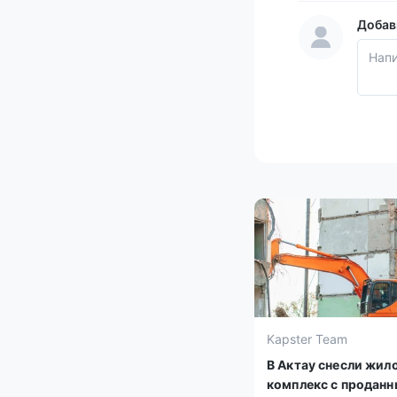
Добав
Kapster Team
В Актау снесли жил
комплекс с продан