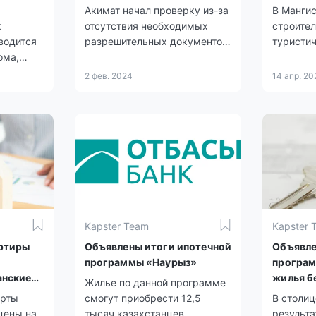
Акимат начал проверку из-за
В Мангис
к
отсутствия необходимых
строите
водится
разрешительных документов,
туристич
ома,
хотя у инвестора они были в
визит-це
наличии.
отдыха.
2 фев. 2024
14 апр. 20
ументов.
Kapster Team
Kapster 
артиры
Объявлены итоги ипотечной
Объявле
программы «Наурыз»
програм
анские
жилья б
Жилье по данной программе
ерты
смогут приобрести 12,5
В столи
цены на
тысяч казахстанцев.
результ