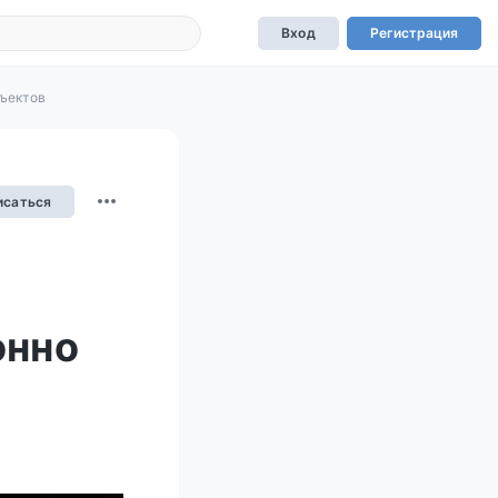
Вход
Регистрация
бъектов
исаться
онно