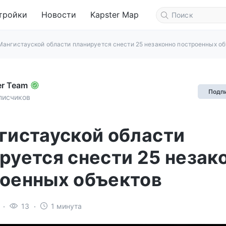
тройки
Новости
Kapster Map
Мангистауской области планируется снести 25 незаконно построенных о
er Team
Подп
писчиков
гистауской области
руется снести 25 незак
оенных объектов
13
1 минута