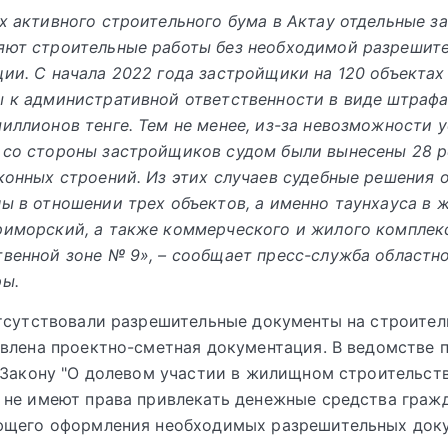
х активного строительного бума в Актау отдельные 
яют строительные работы без необходимой разрешит
ии. С начала 2022 года застройщики на 120 объектах
 к административной ответственности в виде штраф
иллионов тенге. Тем не менее, из-за невозможности 
 со стороны застройщиков судом были вынесены 28 
конных строений. Из этих случаев судебные решения 
ы в отношении трех объектов, а именно таунхауса в 
иморский, а также коммерческого и жилого комплек
венной зоне № 9», – сообщает пресс-служба областн
ры.
тсутствовали разрешительные документы на строител
влена проектно-сметная документация. В ведомстве 
 Закону "О долевом участии в жилищном строительст
не имеют права привлекать денежные средства гражд
ющего оформления необходимых разрешительных доку