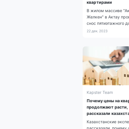
квартирами
В жилом массиве "А
Желкен" в Актау про
снос пятиэтажного д
построенного без
22 дек. 2023
разрешительных док
Kapster Team
Почему цены на кв
продолжают расти,
рассказали казахст
эксперты
Казахстанские эксп
рассказали, почему 