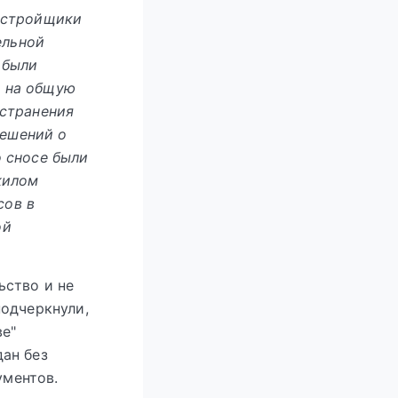
застройщики
ельной
 были
а на общую
устранения
решений о
о сносе были
жилом
сов в
ой
ьство и не
подчеркнули,
ве"
ан без
ментов.