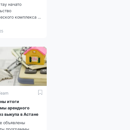
тау начато
льство
еского комплекса с
нтром и зоной
25
Team
ны итоги
мы арендного
ез выкупа в Астане
це объявлены
аты программы