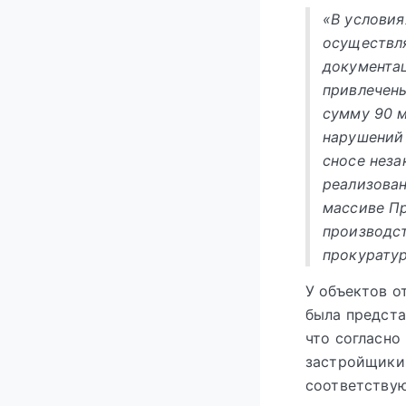
«В условия
осуществл
документац
привлечены
сумму 90 м
нарушений
сносе неза
реализован
массиве Пр
производст
прокурату
У объектов о
была предста
что согласно
застройщики 
соответству