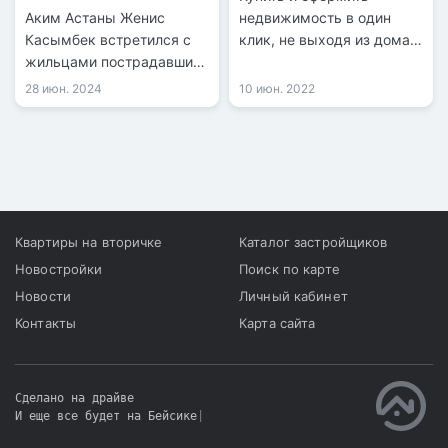
«Rixos Khan Shatyr
Аким Астаны Женис
недвижимость в один
Residences» в Астане
Касымбек встретился с
клик, не выходя из дома,
жильцами пострадавших
смогут казахстанцы.
квартир в ЖК «Rixos Khan
Такую возможность
28 июн. 2024
10 июн. 2022
Shatyr Residences».
теперь предлагают
Акимат создал комиссию
отечественные
по ликвидации
строительные компании,
последствий пожара.
сообщает корреспондент
«Хабар 24».
Квартиры на вторичке
Каталог застройщиков
Новостройки
Поиск по карте
Новости
Личный кабинет
Контакты
Карта сайта
Сделано на драйве
И еще все будет на Бейсике
|