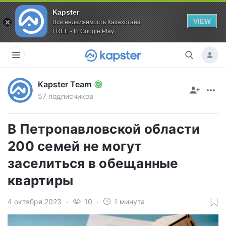
Kapster
VIEW
Вся недвижимость Казахстана
FREE - In Google Play
Kapster Team
57 подписчиков
В Петропавловской области
200 семей не могут
заселиться в обещанные
квартиры
4 октября 2023
10
1 минута