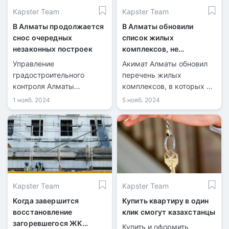
Kapster Team
Kapster Team
В Алматы продолжается
В Алматы обновили
снос очередных
список жилых
незаконных построек
комплексов, не
рекомендованных для
Управление
Акимат Алматы обновил
покупки недвижимости
градостроительного
перечень жилых
контроля Алматы
комплексов, в которых не
продолжает снос
рекомендуется
1 нояб. 2024
5 нояб. 2024
незаконных построек,
приобретать . На данный
возведённых с
момент в списке числятся
нарушениями. Очередная
36 объектов.
проверка выявила
нарушения в
строительстве объектов.
Kapster Team
Kapster Team
Когда завершится
Купить квартиру в один
восстановление
клик смогут казахстанцы
загоревшегося ЖК
Купить и оформить