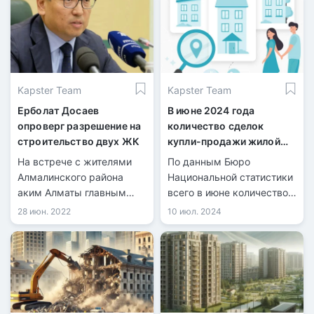
Kapster Team
Kapster Team
Ерболат Досаев
В июне 2024 года
опроверг разрешение на
количество сделок
строительство двух ЖК
купли-продажи жилой
недвижимости
На встрече с жителями
По данным Бюро
увеличилось на 6%
Алмалинского района
Национальной статистики
аким Алматы главным
всего в июне количество
образом обсуждал
зарегистрированных
28 июн. 2022
10 июл. 2024
проблему точечной
сделок купли-продажи
застройки.
жилья составило 32 943,
из них 8 058 по
индивидуальным домам и
24 885 по квартирам в
многоквартирных домах.