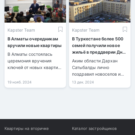
Kapster Team
Kapster Team
В Алматы очередникам
В Туркестане более 500
вручили новые квартиры
семей получили новое
жильё в преддверии Дня
В Алматы состоялась
Независимости
церемония вручения
Аким области Дархан
ключей от новых квартир
Сатыбалды лично
горожанам, которые
поздравил новоселов и
долго ждали своей
вручил им ключи от новых
19 нояб. 2024
13 дек. 2024
очереди. В этот день
квартир.
жилье получили 124
человека, среди которых
дети-сироты, ветераны
Афганистана, пенсионеры,
матери детей с
инвалидностью и другие
Квартиры на вторичке
Каталог застройщиков
представители СУСН.