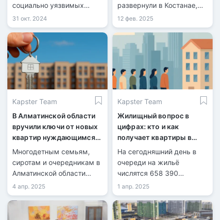
социально уязвимых
развернули в Костанае,
слоёв населения, добавив
Рудном и Костанайском
31 окт. 2024
12 фев. 2025
новую категорию
районе.
очередников на
получение жилья.
Kapster Team
Kapster Team
В Алматинской области
Жилищный вопрос в
вручили ключи от новых
цифрах: кто и как
квартир нуждающимся
получает квартиры в
семьям
Казахстане
Многодетным семьям,
На сегодняшний день в
сиротам и очередникам в
очереди на жильё
Алматинской области
числятся 658 390
вручили ключи от новых
казахстанцев. В прошлом
4 апр. 2025
1 апр. 2025
квартир в рамках
году квартиры получили
госпрограмм.
примерно 60 тысяч
человек.