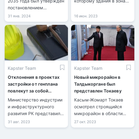
2035 года был утвержден
которому здания в зонах
постановлением
10-балльной
правительства
сейсмичностью не будут
31 янв. 2024
16 июн. 2023
строиться выше шести
этажей, об этом сообщили
в городском акимате.
Kapster Team
Kapster Team
Отклонения в проектах
Новый микрорайон в
застройки от генплана
Талдыкоргане был
повлекут за собой
представлен Токаеву
ответственность
Министерство индустрии
Касым-Жомарт Токаев
и инфраструктурного
осмотрел строящийся
развития РК представило
микрорайон в области
проект нового
Жетысу и изучил процесс
31 авг. 2023
27 окт. 2023
Строительного кодекса
строительства объектов
РК на публичное
на этой территории.