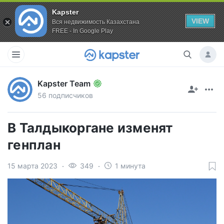
Kapster
VIEW
Вся недвижимость Казахстана
FREE - In Google Play
Kapster Team
56 подписчиков
В Талдыкоргане изменят
генплан
15 марта 2023
349
1 минута