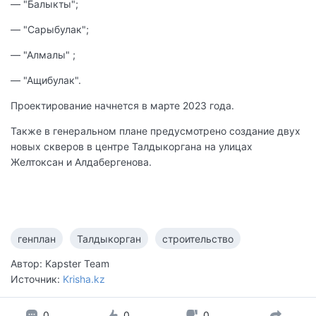
— "Балыкты";
— "Сарыбулак";
— "Алмалы" ;
— "Ащибулак".
Проектирование начнется в марте 2023 года.
Также в генеральном плане предусмотрено создание двух
новых скверов в центре Талдыкоргана на улицах
Желтоксан и Алдабергенова.
генплан
Талдыкорган
строительство
Автор: Kapster Team
Источник:
Krisha.kz
0
0
0