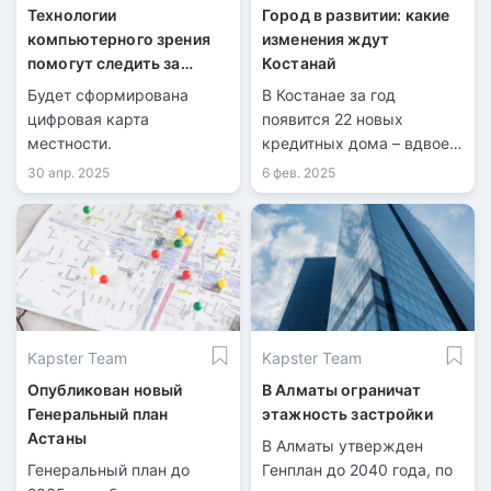
Технологии
Город в развитии: какие
компьютерного зрения
изменения ждут
помогут следить за
Костанай
строительством в
Будет сформирована
В Костанае за год
городах
цифровая карта
появится 22 новых
местности.
кредитных дома – вдвое
больше, чем в 2024 году.
30 апр. 2025
6 фев. 2025
Kapster Team
Kapster Team
Опубликован новый
В Алматы ограничат
Генеральный план
этажность застройки
Астаны
В Алматы утвержден
Генеральный план до
Генплан до 2040 года, по