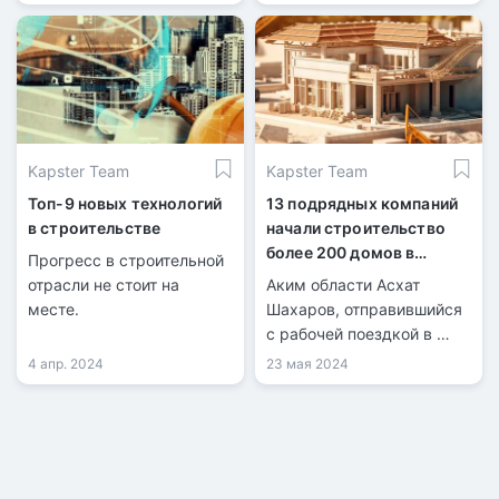
пострадавшим от
непосредственное
паводков.
совместное управление.
Kapster Team
Kapster Team
Топ-9 новых технологий
13 подрядных компаний
в строительстве
начали строительство
более 200 домов в
Прогресс в строительной
Уилском районе
отрасли не стоит на
Аким области Асхат
месте.
Шахаров, отправившийся
с рабочей поездкой в ​​
Уилский район,
4 апр. 2024
23 мая 2024
встретился с местными
жителями и
подрядчиками,
начавшими строительство
173 домов в селе Каратал.