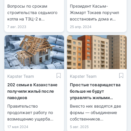
вызовы и перспективы
после паводков
Вопросы по срокам
Президент Касым-
строительства седьмого
Жомарт Токаев поручил
котла на ТЭЦ-2 в
восстановить дома и
Темиртау становятся все
выделить квартиры
7 авг. 2023
25 апр. 2024
более актуальными, так
пострадавшим от
как работы не успевают
наводнений в течение
выполнить по графику из-
пяти месяцев.
за недостатка рабочей
силы.
Kapster Team
Kapster Team
202 семьи в Казахстане
Простые товарищества
получили жильё после
больше не будут
паводков
управлять жилыми
домами в Казахстане
Правительство
Вместо них вводятся две
продолжает работу по
формы — объединение
возмещению ущерба
собственников
гражданам,
имущества и
17 мая 2024
5 авг. 2025