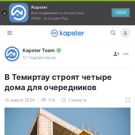
Kapster
VIEW
Вся недвижимость Казахстана
FREE - In Google Play
Kapster Team
57 подписчиков
В Темиртау строят четыре
дома для очередников
15 марта 2024
114
1 минута