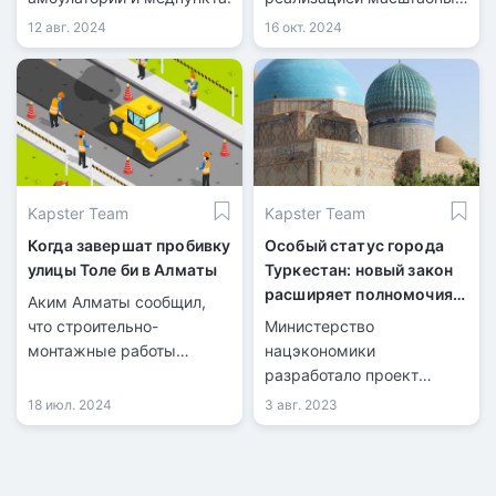
государственных
12 авг. 2024
16 окт. 2024
программ в сфере жилья
и инфраструктуры.
Kapster Team
Kapster Team
Когда завершат пробивку
Особый статус города
улицы Толе би в Алматы
Туркестан: новый закон
расширяет полномочия
Аким Алматы сообщил,
местных органов власти
что строительно-
Министерство
монтажные работы
нацэкономики
завершат к концу 2025
разработало проект
года.
закона "Об установлении
18 июл. 2024
3 авг. 2023
особого статуса города
Туркестан", который
призван дать новые