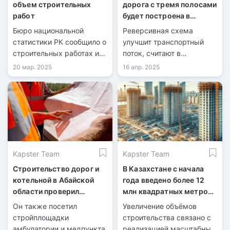
объем строительных
дорога с тремя полосами
работ
будет построена в
Акмолинской области
Бюро национальной
Реверсивная схема
статистики РК сообщило о
улучшит транспортный
строительных работах и
поток, считают в
вводе объектов в
министерстве.
20 мар. 2025
16 апр. 2025
эксплуатацию за январь-
февраль 2025 года.
Kapster Team
Kapster Team
Строительство дорог и
В Казахстане с начала
котельной в Абайской
года введено более 12
области проверил
млн квадратных метров
замглавы региона
жилья
Он также посетил
Увеличение объёмов
стройплощадки
строительства связано с
амбулатории и медпункта.
реализацией масштабных