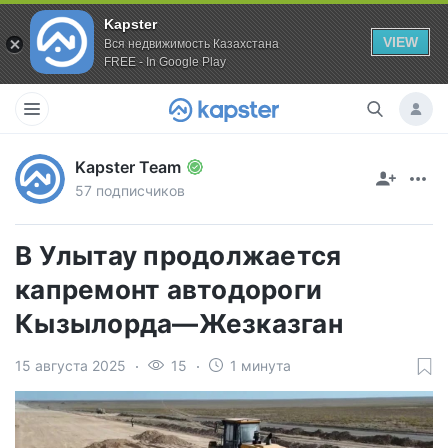
Kapster
VIEW
Вся недвижимость Казахстана
FREE - In Google Play
Kapster Team
57 подписчиков
В Улытау продолжается
капремонт автодороги
Кызылорда—Жезказган
15 августа 2025
15
1 минута