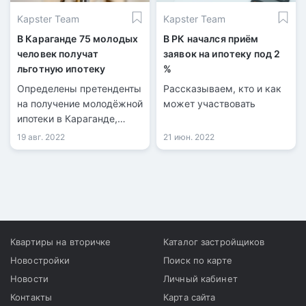
Kapster Team
Kapster Team
В Караганде 75 молодых
В РК начался приём
человек получат
заявок на ипотеку под 2
льготную ипотеку
%
Определены претенденты
Рассказываем, кто и как
на получение молодёжной
может участвовать
ипотеки в Караганде,
передает
19 авг. 2022
21 июн. 2022
информационная служба
kn.kz со ссылкой на
акимат Карагандинской
области. Инициатором
льготной программы для
работающей молодёжи
стал акимат области
Квартиры на вторичке
Каталог застройщиков
совместно с Отбасы
Новостройки
Поиск по карте
банком.
Новости
Личный кабинет
Контакты
Карта сайта