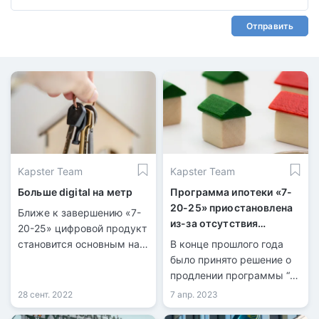
Отправить
Kapster Team
Kapster Team
Больше digital на метр
Программа ипотеки «7-
20-25» приостановлена
Ближе к завершению «7-
из-за отсутствия
20-25» цифровой продукт
финансирования
становится основным на
В конце прошлого года
рынке ипотеки РК.
было принято решение о
продлении программы “7-
20-25”, до 2029 года в
28 сент. 2022
7 апр. 2023
Казахстане. Тем не