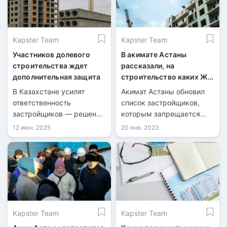
Kapster Team
Kapster Team
Участников долевого
В акимате Астаны
строительства ждет
рассказали, на
дополнительная защита
строительство каких ЖК
запрещено привлекать
В Казахстане усилят
Акимат Астаны обновил
дольщиков
ответственность
список застройщиков,
застройщиков — решение
которым запрещается
сената.
привлекать средства
12 июн. 2025
20 янв. 2023
дольщиков. В данный
список попали больше 100
строительных компаний.
Kapster Team
Kapster Team