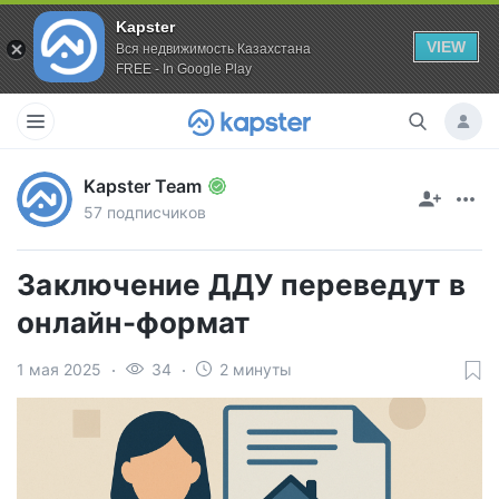
Kapster
VIEW
Вся недвижимость Казахстана
FREE - In Google Play
Kapster Team
57 подписчиков
Заключение ДДУ переведут в
онлайн-формат
1 мая 2025
34
2 минуты