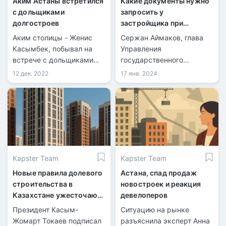
Аким Астаны встретился
Какие документы нужно
с дольщиками
запросить у
долгостроев
застройщика при
приобретении жилья
Аким столицы - Женис
Сержан Аймаков, глава
Касымбек, побывал на
Управления
встрече с дольщиками
государственного
трех жилых
архитектурно-
12 дек. 2022
17 янв. 2024
многоквартирных домов,
строительного контроля
строительство которых
Карагандинской области,
было затянуто на
высказал советы о том,
несколько лет.
как дольщики могут
обезопасить себя при
покупке квартиры у
застройщика, прежде чем
Kapster Team
Kapster Team
передать свои средства
компаниям.
Новые правила долевого
Астана, спад продаж
строительства в
новостроек и реакция
Казахстане ужесточают
девелоперов
контроль и вводят
Президент Касым-
Ситуацию на рынке
оплату только через б
Жомарт Токаев подписал
разъяснила эксперт Анна