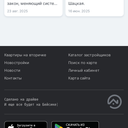
закон, меняющий систему
Шацкая.
долевого участия в
23 авг. 2025
16 июн. 2025
жилищном строительстве.
Теперь все платежи будут
проводиться только
безналично через банки,
запрещены «серые
схемы», а контроль
застройщиков и реклама
Квартиры на вторичке
Каталог застройщиков
объектов будут под
Новостройки
Поиск по карте
строгим надзором.
Новости
Личный кабинет
Контакты
Карта сайта
Сделано на драйве
И еще все будет на Бейсике
|