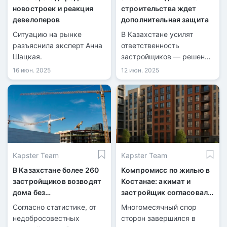
новостроек и реакция
строительства ждет
девелоперов
дополнительная защита
Ситуацию на рынке
В Казахстане усилят
разъяснила эксперт Анна
ответственность
Шацкая.
застройщиков — решение
сената.
16 июн. 2025
12 июн. 2025
Kapster Team
Kapster Team
В Казахстане более 260
Компромисс по жилью в
застройщиков возводят
Костанае: акимат и
дома без
застройщик согласовали
разрешительных
условия
Согласно статистике, от
Многомесячный спор
документов
недобросовестных
сторон завершился в