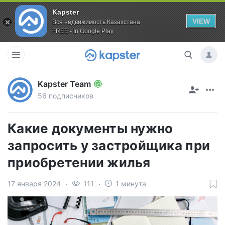
Kapster
VIEW
Вся недвижимость Казахстана
FREE - In Google Play
Kapster Team
56 подписчиков
Какие документы нужно
запросить у застройщика при
приобретении жилья
17 января 2024
111
1 минута