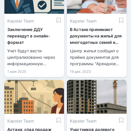
Kapster Team
Kapster Team
Заключение ДДУ
В Астане принимают
переведут в онлайн-
документы на жильё для
формат
многодетных семей и
социально уязвимых
Учет будут вести
Центр жилья сообщил о
централизованно через
приёме документов для
информационную
программы "Арендное
платформу.
жильё без права выкупа"
1 мая 2025
19 дек. 2023
для двух групп:
"Многодетные семьи" и
"Социально уязвимые
граждане".
Kapster Team
Kapster Team
Астана, спад продаж
Участников долевого