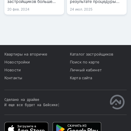
застройщиков больше
результате процедуры
всего страдают жители
медиации.
20 фев. 2024
24 июл. 2025
Алматы, Астаны и
Мангистауской области.
Квартиры на вторичке
Каталог застройщиков
Новостройки
Поиск по карте
Новости
Личный кабинет
Контакты
Карта сайта
Сделано на драйве
И еще все будет на Бейсике
|