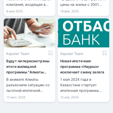
компания, входящая в
цены на жилье с 2001
состав холдинга
года выросли более чем в
8 мая 2025
18 фев. 2025
«Байтерек», объявила о
21 раз даже без
запуске новой ипотечной
налоговых льгот?
программы под
названием «Орда Аймақ».
Kapster Team
Kapster Team
Будут ли пересмотрены
Новая ипотечная
итоги жилищной
программа «Наурыз»
программы "Алматы
исключает смену залога
жастары", ответили в
В акимате Алматы
1 мая 2024 года в
акимате
разъяснили ситуацию со
Казахстане стартует
льготной ипотечной
ипотечная программа
программой для
«Наурыз» от Отбасы
13 июл. 2022
12 апр. 2024
молодежи «Алматы
банка. В организации
жастары», передает
были озвучены условия и
Tengrinews.kz. Ранее
особенности программы.