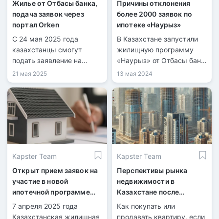
Жилье от Отбасы банка,
Причины отклонения
подача заявок через
более 2000 заявок по
портал Orken
ипотеке «Наурыз»
С 24 мая 2025 года
В Казахстане запустили
казахстанцы смогут
жилищную программу
подать заявление на
«Наурыз» от Отбасы банк,
постановку в очередь на
по которой приняли около
21 мая 2025
13 мая 2024
жилье.
9000 заявок.
Kapster Team
Kapster Team
Открыт прием заявок на
Перспективы рынка
участие в новой
недвижимости в
ипотечной программе
Казахстане после
«Орда Аймақ»
отмены льгот
7 апреля 2025 года
Как покупать или
Казахстанская жилищная
продавать квартиру, если