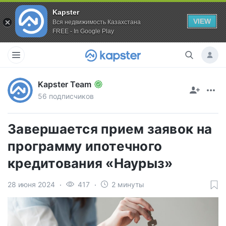
Kapster
VIEW
Вся недвижимость Казахстана
FREE - In Google Play
Kapster Team
56 подписчиков
Завершается прием заявок на
программу ипотечного
кредитования «Наурыз»
28 июня 2024
417
2 минуты