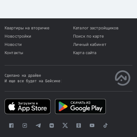
некоторые участники
программы, не
прошедшие на следующий
этап, пожаловались на
Квартиры на вторичке
Каталог застройщиков
несправедливую, по их
Новостройки
Поиск по карте
мнению, процедуру
Новости
Личный кабинет
отбора.
Контакты
Карта сайта
Сделано на драйве
И еще все будет на Бейсике
|