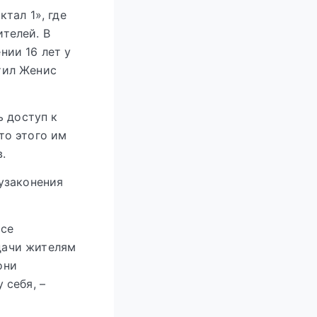
тал 1», где
телей. В
нии 16 лет у
тил Женис
ь доступ к
то этого им
.
узаконения
все
дачи жителям
они
 себя, –