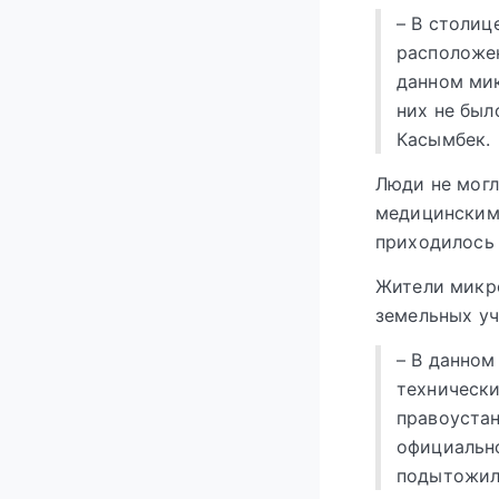
– В столиц
расположен
данном мик
них не был
Касымбек.
Люди не могл
медицинским 
приходилось 
Жители микро
земельных уч
– В данном
техническ
правоустан
официально
подытожил