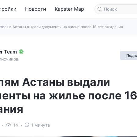
тройки
Новости
Kapster Map
телям Астаны выдали документы на жилье после 16 лет ожидания
er Team
Подп
писчиков
лям Астаны выдали
енты на жилье после 16
ания
14
1 минута