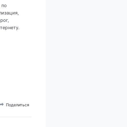
 по
лизация,
рог,
тернету.
Поделиться