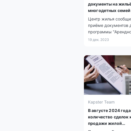
документы на жильё
многодетных семей
социально уязвимы
Центр жилья сообщи
приёме документов 
программы "Арендн
без права выкупа" д
19 дек. 2023
групп: "Многодетные
и "Социально уязви
граждане".
Kapster Team
В августе 2024 года
количество сделок 
продажи жилой
недвижимости увел