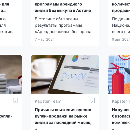
 для
программы арендного
количес
 и
жилья без выкупа в Астане
продаж
х
недвижи
л о
В столице объявлены
По данн
на 21,7%
для
результаты программы
Национа
ое жильё
«Арендное жилье без права
всего в 
ля двух
выкупа» для многодетных
зарегис
7 мар. 2024
9 авг. 202
 семьи"
семей, детей-сирот и тех, кто
купли-п
мые
остался без попечения
составил
родителей, а также для
126 по 
социально уязвимых групп
домам и 
населения.
квартир
многокв
Kapster Team
Kapster 
Причины снижения сделок
Нарушен
купли-
купли-продажи на рынке
безопас
жилья за последний месяц
комплек
ичилось