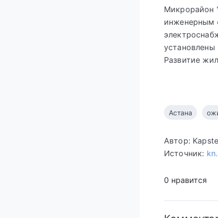
Микрорайон "
инженерным с
электроснабж
установлены 
Развитие жил
Астана
ож
Автор: Kapst
Источник:
kn
0 нравится