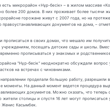
е есть микрорайон «Нұр-бесік» – в жилом массиве «Кок
о более 200 домов. В них проживает более тысячи жи
рорайоне горожане живут с 2007 года, но на протяже
о правоустанавливающих документов на дома, – отме
и прописаться в своих домах, что мешало им получит
учреждениям, посещать детские сады и школы. Вмес
временно прописываться у знакомых и родственников
района "Нұр-бесік" неоднократно обсуждали вопрос 
астков на встречах с чиновниками.
 направлении проделали большую работу, разрешили 
ие моменты. На данный момент ведется процедура вы
авливающих документов. Можно сказать, что теперь 
 жители столицы и спустя 16 лет могут прописаться у
 Женис Касымбек.