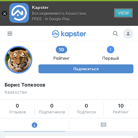
Kapster
VIEW
Вся недвижимость Казахстана
FREE - In Google Play
10
1
Рейтинг
Первый
Подписаться
Борис Топкосов
Казахстан
0
0
0
10
Отзывов
Подписчиков
Подписок
Рейтинг