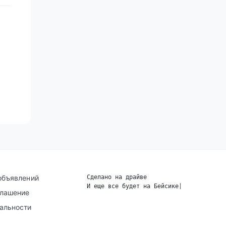
объявлений
Сделано на драйве
И еще все будет на Бейсике
|
глашение
альности