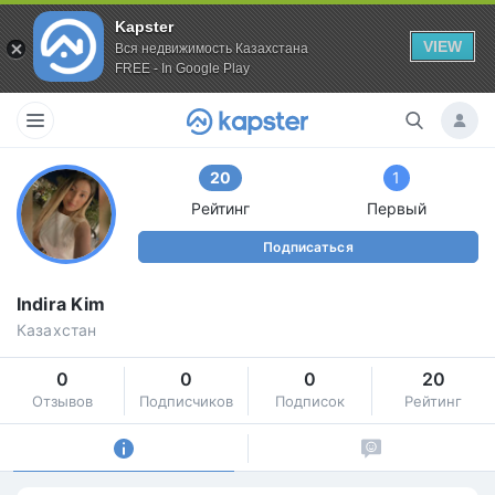
Kapster
VIEW
Вся недвижимость Казахстана
FREE - In Google Play
20
1
Рейтинг
Первый
Подписаться
Indira Kim
Казахстан
0
0
0
20
Отзывов
Подписчиков
Подписок
Рейтинг