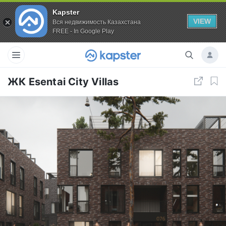
Kapster
VIEW
Вся недвижимость Казахстана
FREE - In Google Play
ЖК Esentai City Villas