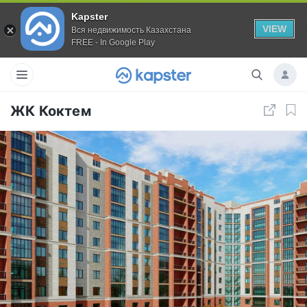
Kapster
VIEW
Вся недвижимость Казахстана
FREE - In Google Play
ЖК Коктем