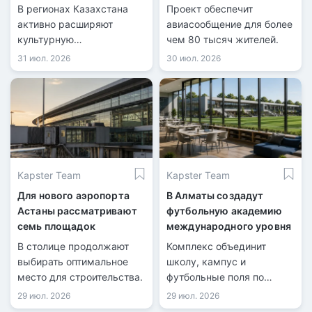
рейсам
В регионах Казахстана
Проект обеспечит
активно расширяют
авиасообщение для более
культурную
чем 80 тысяч жителей.
инфраструктуру.
31 июл. 2026
30 июл. 2026
Kapster Team
Kapster Team
Для нового аэропорта
В Алматы создадут
Астаны рассматривают
футбольную академию
семь площадок
международного уровня
В столице продолжают
Комплекс объединит
выбирать оптимальное
школу, кампус и
место для строительства.
футбольные поля по
стандартам FIFA.
29 июл. 2026
29 июл. 2026