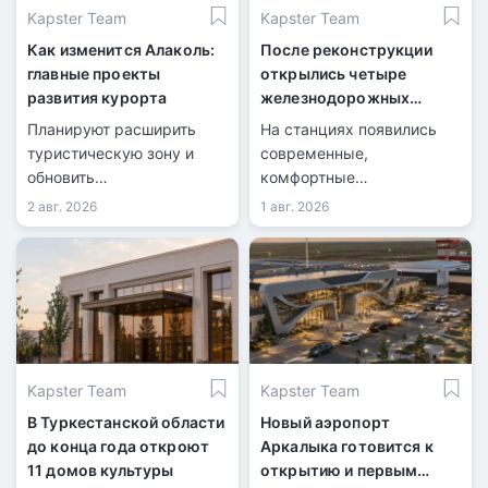
Kapster Team
Kapster Team
Как изменится Алаколь:
После реконструкции
главные проекты
открылись четыре
развития курорта
железнодорожных
вокзала
Планируют расширить
На станциях появились
туристическую зону и
современные,
обновить
комфортные
инфраструктуру.
пространства для
2 авг. 2026
1 авг. 2026
пассажиров.
Kapster Team
Kapster Team
В Туркестанской области
Новый аэропорт
до конца года откроют
Аркалыка готовится к
11 домов культуры
открытию и первым