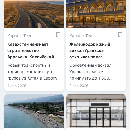
Kapster Team
Kapster Team
Казахстан начинает
Железнодорожный
строительство
вокзал Уральска
Аральско-Каспийской
открылся после
магистрали
масштабной
Новый транспортный
Обновлённый вокзал
реконструкции
коридор сократит путь
Уральска сможет
грузов из Китая в Европу.
принимать до 1 800
пассажиров в сутки.
4 авг. 2026
3 авг. 2026