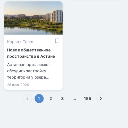
Kapster Team
Новое общественное
пространство в Астане
Астанчан приглашают
обсудить застройку
территории у озера
Майбалык.
28 июл. 2026
(текущая)
1
2
3
...
155