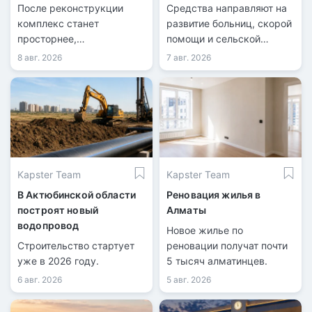
пассажиропотока
Казахстана
После реконструкции
Средства направляют на
комплекс станет
развитие больниц, скорой
просторнее,
помощи и сельской
технологичнее и
медицины.
8 авг. 2026
7 авг. 2026
доступнее.
Kapster Team
Kapster Team
В Актюбинской области
Реновация жилья в
построят новый
Алматы
водопровод
Новое жилье по
Строительство стартует
реновации получат почти
уже в 2026 году.
5 тысяч алматинцев.
6 авг. 2026
5 авг. 2026