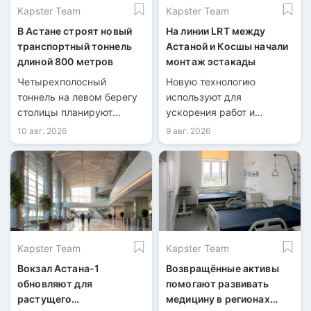
Kapster Team
Kapster Team
В Астане строят новый
На линии LRT между
транспортный тоннель
Астаной и Косшы начали
длиной 800 метров
монтаж эстакады
Четырехполосный
Новую технологию
тоннель на левом берегу
используют для
столицы планируют
ускорения работ и
завершить в 2027 году.
сокращения перекрытий
10 авг. 2026
9 авг. 2026
дорог.
Kapster Team
Kapster Team
Вокзал Астана-1
Возвращённые активы
обновляют для
помогают развивать
растущего
медицину в регионах