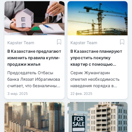
ипотеки
при продаже жилья.
Kapster Team
Kapster Team
В Казахстане предлагают
В Казахстане планируют
изменить правила купли-
упростить покупку
продажи жилья
квартир с помощью
безналичного расчёта
Председатель Отбасы
Серик Жумангарин
банка Ляззат Ибрагимова
отметил необходимость
считает, что безналичный
наведения порядка в
расчет при покупке
строительной сфере.
3 мар. 2025
22 фев. 2025
жилья сделает рынок
прозрачнее и снизит
число обманутых
дольщиков.