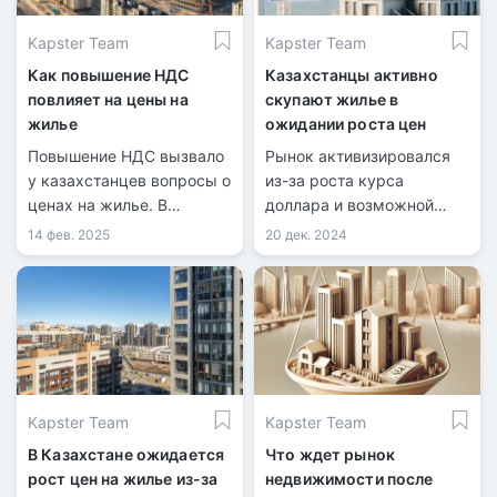
Kapster Team
Kapster Team
Как повышение НДС
Казахстанцы активно
повлияет на цены на
скупают жилье в
жилье
ожидании роста цен
Повышение НДС вызвало
Рынок активизировался
у казахстанцев вопросы о
из-за роста курса
ценах на жилье. В
доллара и возможной
кулуарах Сената их
отмены льготы на НДС
14 фев. 2025
20 дек. 2024
адресовали вице-
для застройщиков.
министру нацэкономики
Арману Касенову.
Kapster Team
Kapster Team
В Казахстане ожидается
Что ждет рынок
рост цен на жилье из-за
недвижимости после