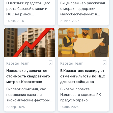
недвижимости в
Казахстане
О влиянии предстоящего
Вице-премьер рассказал
Казахстане
роста базовой ставки и
о мерах поддержки
НДС на рынок
малообеспеченных в
недвижимости рассказал
условиях возможной
14 окт. 2025
21 июл. 2025
первый вице-министр
инфляции.
нацэкономики Азамат
Амрин.
Kapster Team
Kapster Team
Насколько увеличится
В Казахстане планируют
стоимость квадратного
отменить льготы по НДС
метра в Казахстане
для застройщиков
Эксперт объяснил, как
В новом проекте
повышение налога и
Налогового кодекса РК
экономические факторы
предусмотрено
повлияют на стоимость
исключение льготы по
27 апр. 2025
15 апр. 2025
квартир, аренды и
НДС для застройщиков