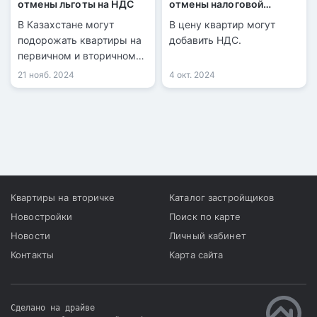
отмены льготы на НДС
отмены налоговой
льготы на продажу
В Казахстане могут
В цену квартир могут
квартир
подорожать квартиры на
добавить НДС.
первичном и вторичном
рынках. Причина —
21 нояб. 2024
4 окт. 2024
возможная отмена льготы
на уплату НДС при
продаже нового жилья.
Проект изменений уже
рассматривает Мажилис.
Квартиры на вторичке
Каталог застройщиков
Новостройки
Поиск по карте
Новости
Личный кабинет
Контакты
Карта сайта
Сделано на драйве