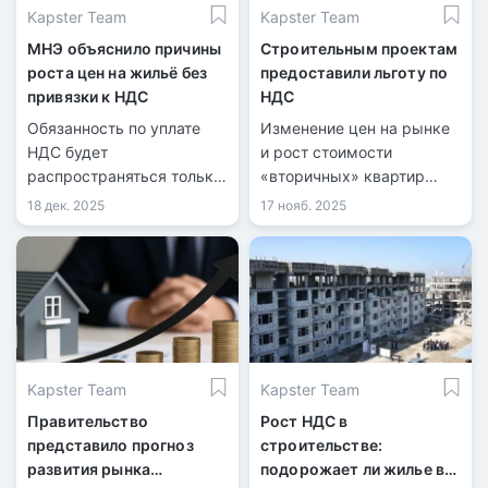
Kapster Team
Kapster Team
МНЭ объяснило причины
Строительным проектам
роста цен на жильё без
предоставили льготу по
привязки к НДС
НДС
Обязанность по уплате
Изменение цен на рынке
НДС будет
и рост стоимости
распространяться только
«вторичных» квартир
на новые проекты.
после 2026 года.
18 дек. 2025
17 нояб. 2025
Kapster Team
Kapster Team
Правительство
Рост НДС в
представило прогноз
строительстве:
развития рынка
подорожает ли жилье в