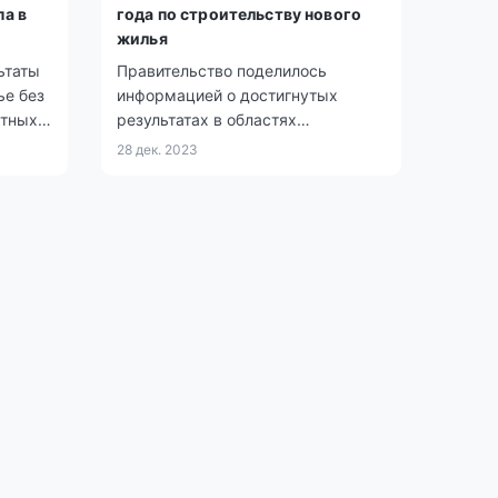
па в
года по строительству нового
жилья
ьтаты
Правительство поделилось
е без
информацией о достигнутых
етных
результатах в областях
то
строительства и ЖКХ в
28 дек. 2023
телей,
Казахстане за 2023 год.
вимых