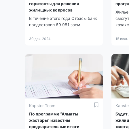
горизонты для решения
прогр
жилищных вопросов
Жилье
В течение этого года Отбасы банк
смогут
предоставил 69 981 заем.
казахс
30 дек. 2024
15 июл.
Kapster Team
Kapste
По программе “Алматы
Будут
жастары” известны
жилищ
предварительные итоги
жаста