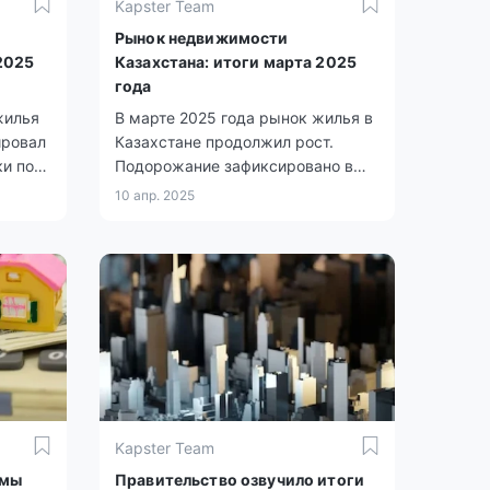
Kapster Team
Рынок недвижимости
2025
Казахстана: итоги марта 2025
года
жилья
В марте 2025 года рынок жилья в
ировал
Казахстане продолжил рост.
и по
Подорожание зафиксировано в
сно
сегменте нового и вторичного
10 апр. 2025
й
жилья, а вот аренда в
разу во
большинстве городов немного
ом и
подешевела.
 в
Kapster Team
ммы
Правительство озвучило итоги