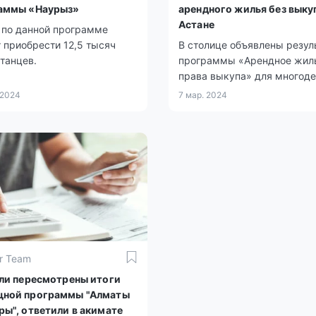
аммы «Наурыз»
арендного жилья без выку
Астане
 по данной программе
 приобрести 12,5 тысяч
В столице объявлены резул
танцев.
программы «Арендное жиль
права выкупа» для многод
семей, детей-сирот и тех, к
 2024
7 мар. 2024
остался без попечения роди
а также для социально уяз
групп населения.
r Team
 ли пересмотрены итоги
ной программы "Алматы
ры", ответили в акимате