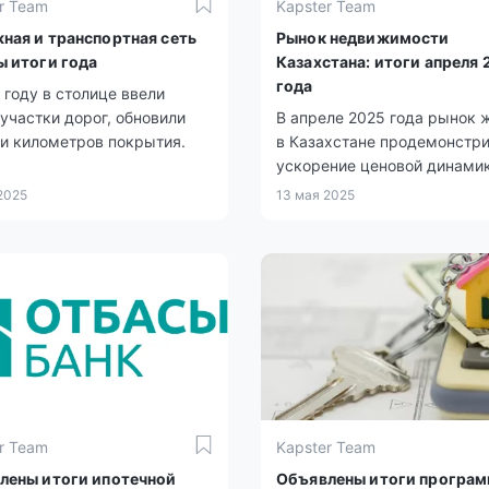
r Team
Kapster Team
ная и транспортная сеть
Рынок недвижимости
ы итоги года
Казахстана: итоги апреля 
года
 году в столице ввели
участки дорог, обновили
В апреле 2025 года рынок 
и километров покрытия.
в Казахстане продемонстр
ускорение ценовой динамик
сравнению с мартом. Согла
 2025
13 мая 2025
данным Бюро национально
статистики, рост отмечен с
всех сегментах: на первичн
вторичном рынках, а также
секторе аренды.
r Team
Kapster Team
лены итоги ипотечной
Объявлены итоги програ